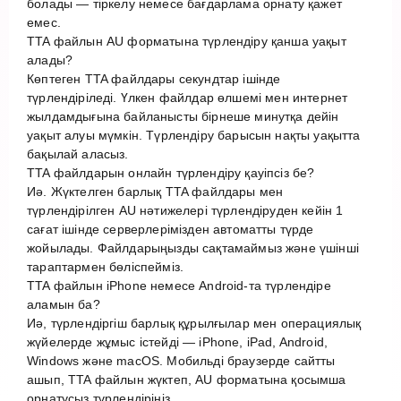
болады — тіркелу немесе бағдарлама орнату қажет
емес.
TTA файлын AU форматына түрлендіру қанша уақыт
алады?
Көптеген TTA файлдары секундтар ішінде
түрлендіріледі. Үлкен файлдар өлшемі мен интернет
жылдамдығына байланысты бірнеше минутқа дейін
уақыт алуы мүмкін. Түрлендіру барысын нақты уақытта
бақылай аласыз.
TTA файлдарын онлайн түрлендіру қауіпсіз бе?
Иә. Жүктелген барлық TTA файлдары мен
түрлендірілген AU нәтижелері түрлендіруден кейін 1
сағат ішінде серверлерімізден автоматты түрде
жойылады. Файлдарыңызды сақтамаймыз және үшінші
тараптармен бөліспейміз.
TTA файлын iPhone немесе Android-та түрлендіре
аламын ба?
Иә, түрлендіргіш барлық құрылғылар мен операциялық
жүйелерде жұмыс істейді — iPhone, iPad, Android,
Windows және macOS. Мобильді браузерде сайтты
ашып, TTA файлын жүктеп, AU форматына қосымша
орнатусыз түрлендіріңіз.