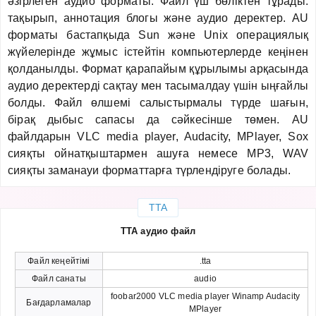
әзірлеген аудио форматы. Файл үш бөліктен тұрады:
тақырып, аннотация блогы және аудио деректер. AU
форматы бастапқыда Sun және Unix операциялық
жүйелерінде жұмыс істейтін компьютерлерде кеңінен
қолданылды. Формат қарапайым құрылымы арқасында
аудио деректерді сақтау мен тасымалдау үшін ыңғайлы
болды. Файл өлшемі салыстырмалы түрде шағын,
бірақ дыбыс сапасы да сәйкесінше төмен. AU
файлдарын VLC media player, Audacity, MPlayer, Sox
сияқты ойнатқыштармен ашуға немесе MP3, WAV
сияқты заманауи форматтарға түрлендіруге болады.
TTA
TTA аудио файл
Файл кеңейтімі
.tta
Файл санаты
audio
foobar2000 VLC media player Winamp Audacity
Бағдарламалар
MPlayer