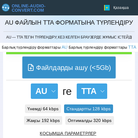
ONLINE-AUDIO-
Қазақша
CONVERT.COM
AU ФАЙЛЫН TTA ФОРМАТЫНА ТҮРЛЕНДІРУ
БОЛДЫРМАУ
AU — TTA ТЕГІН ТҮРЛЕНДІРУ, КЕЗ КЕЛГЕН БРАУЗЕРДЕ ЖҰМЫС ІСТЕЙДІ
AU
TTA
Барлық түрлендіру форматтары
Барлық түрлендіру форматтары
Файлдарды ашу (<5Gb)
ге
AU
TTA
Үнемді 64 kbps
Стандартты 128 kbps
Жақсы 192 kbps
Оптималды 320 kbps
ҚОСЫМША ПАРАМЕТРЛЕР