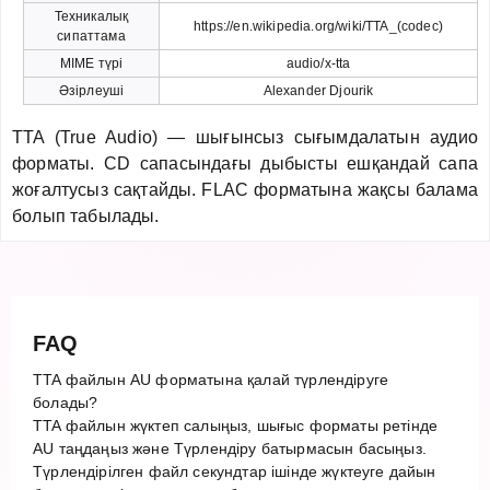
Техникалық
https://en.wikipedia.org/wiki/TTA_(codec)
сипаттама
MIME түрі
audio/x-tta
Әзірлеуші
Alexander Djourik
TTA (True Audio) — шығынсыз сығымдалатын аудио
форматы. CD сапасындағы дыбысты ешқандай сапа
жоғалтусыз сақтайды. FLAC форматына жақсы балама
болып табылады.
FAQ
TTA файлын AU форматына қалай түрлендіруге
болады?
TTA файлын жүктеп салыңыз, шығыс форматы ретінде
AU таңдаңыз және Түрлендіру батырмасын басыңыз.
Түрлендірілген файл секундтар ішінде жүктеуге дайын