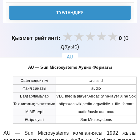
ТҮРЛЕНДІРУ
Қызмет рейтингі:
0
(0
дауыс)
AU
закрыть
AU — Sun Microsystems Аудио Форматы
Файл кеңейтімі
.au .snd
Файл санаты
audio
Бағдарламалар
VLC media player Audacity MPlayer Xine Sox
Техникалық сипаттама
https://en.wikipedia.org/wiki/Au_file_format
MIME түрі
audio/basic audio/au
Әзірлеуші
Sun Microsystems
AU — Sun Microsystems компаниясы 1992 жылы