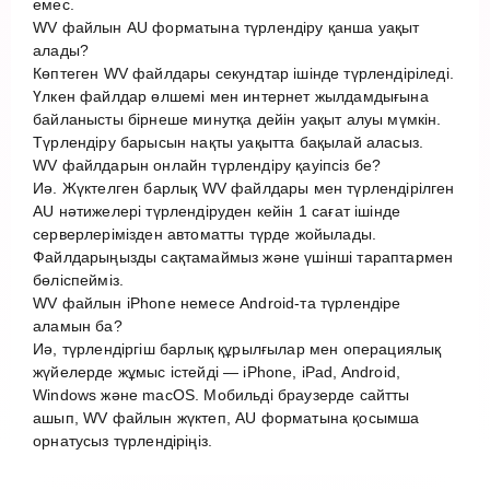
емес.
WV файлын AU форматына түрлендіру қанша уақыт
алады?
Көптеген WV файлдары секундтар ішінде түрлендіріледі.
Үлкен файлдар өлшемі мен интернет жылдамдығына
байланысты бірнеше минутқа дейін уақыт алуы мүмкін.
Түрлендіру барысын нақты уақытта бақылай аласыз.
WV файлдарын онлайн түрлендіру қауіпсіз бе?
Иә. Жүктелген барлық WV файлдары мен түрлендірілген
AU нәтижелері түрлендіруден кейін 1 сағат ішінде
серверлерімізден автоматты түрде жойылады.
Файлдарыңызды сақтамаймыз және үшінші тараптармен
бөліспейміз.
WV файлын iPhone немесе Android-та түрлендіре
аламын ба?
Иә, түрлендіргіш барлық құрылғылар мен операциялық
жүйелерде жұмыс істейді — iPhone, iPad, Android,
Windows және macOS. Мобильді браузерде сайтты
ашып, WV файлын жүктеп, AU форматына қосымша
орнатусыз түрлендіріңіз.