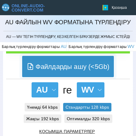
ONLINE-AUDIO-
Қазақша
CONVERT.COM
AU ФАЙЛЫН WV ФОРМАТЫНА ТҮРЛЕНДІРУ
БОЛДЫРМАУ
AU — WV ТЕГІН ТҮРЛЕНДІРУ, КЕЗ КЕЛГЕН БРАУЗЕРДЕ ЖҰМЫС ІСТЕЙДІ
AU
WV
Барлық түрлендіру форматтары
Барлық түрлендіру форматтары
Файлдарды ашу (<5Gb)
ге
AU
WV
Үнемді 64 kbps
Стандартты 128 kbps
Жақсы 192 kbps
Оптималды 320 kbps
ҚОСЫМША ПАРАМЕТРЛЕР