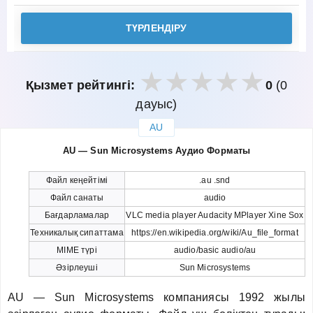
ТҮРЛЕНДІРУ
Қызмет рейтингі:
0
(0
дауыс)
AU
закрыть
AU — Sun Microsystems Аудио Форматы
Файл кеңейтімі
.au .snd
Файл санаты
audio
Бағдарламалар
VLC media player Audacity MPlayer Xine Sox
Техникалық сипаттама
https://en.wikipedia.org/wiki/Au_file_format
MIME түрі
audio/basic audio/au
Әзірлеуші
Sun Microsystems
AU — Sun Microsystems компаниясы 1992 жылы