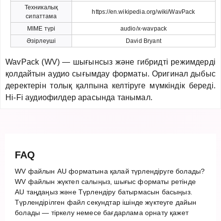
Техникалық
https://en.wikipedia.org/wiki/WavPack
сипаттама
MIME түрі
audio/x-wavpack
Әзірлеуші
David Bryant
WavPack (WV) — шығынсыз және гибридті режимдерді
қолдайтын аудио сығымдау форматы. Оригинал дыбыс
деректерін толық қалпына келтіруге мүмкіндік береді.
Hi-Fi аудиофилдер арасында танымал.
FAQ
WV файлын AU форматына қалай түрлендіруге болады?
WV файлын жүктеп салыңыз, шығыс форматы ретінде
AU таңдаңыз және Түрлендіру батырмасын басыңыз.
Түрлендірілген файл секундтар ішінде жүктеуге дайын
болады — тіркелу немесе бағдарлама орнату қажет