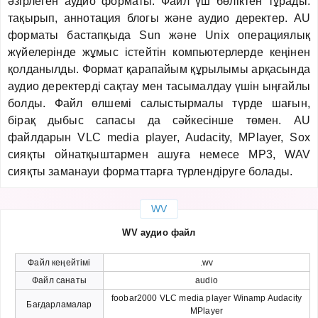
әзірлеген аудио форматы. Файл үш бөліктен тұрады:
тақырып, аннотация блогы және аудио деректер. AU
форматы бастапқыда Sun және Unix операциялық
жүйелерінде жұмыс істейтін компьютерлерде кеңінен
қолданылды. Формат қарапайым құрылымы арқасында
аудио деректерді сақтау мен тасымалдау үшін ыңғайлы
болды. Файл өлшемі салыстырмалы түрде шағын,
бірақ дыбыс сапасы да сәйкесінше төмен. AU
файлдарын VLC media player, Audacity, MPlayer, Sox
сияқты ойнатқыштармен ашуға немесе MP3, WAV
сияқты заманауи форматтарға түрлендіруге болады.
WV
WV аудио файл
Файл кеңейтімі
.wv
Файл санаты
audio
foobar2000 VLC media player Winamp Audacity
Бағдарламалар
MPlayer