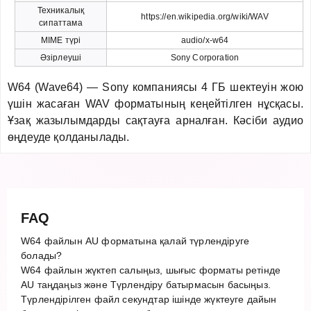
Техникалық
https://en.wikipedia.org/wiki/WAV
сипаттама
MIME түрі
audio/x-w64
Әзірлеуші
Sony Corporation
W64 (Wave64) — Sony компаниясы 4 ГБ шектеуін жою
үшін жасаған WAV форматының кеңейтілген нұсқасы.
Ұзақ жазылымдарды сақтауға арналған. Кәсіби аудио
өңдеуде қолданылады.
FAQ
W64 файлын AU форматына қалай түрлендіруге
болады?
W64 файлын жүктеп салыңыз, шығыс форматы ретінде
AU таңдаңыз және Түрлендіру батырмасын басыңыз.
Түрлендірілген файл секундтар ішінде жүктеуге дайын