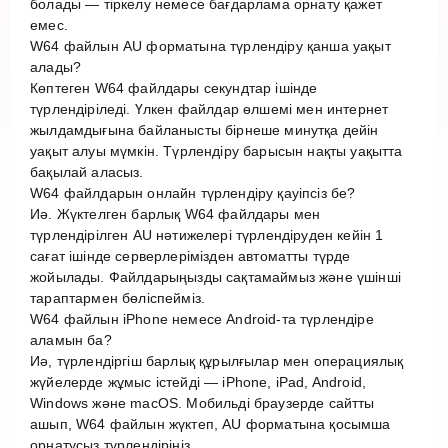
болады — тіркелу немесе бағдарлама орнату қажет
емес.
W64 файлын AU форматына түрлендіру қанша уақыт
алады?
Көптеген W64 файлдары секундтар ішінде
түрлендіріледі. Үлкен файлдар өлшемі мен интернет
жылдамдығына байланысты бірнеше минутқа дейін
уақыт алуы мүмкін. Түрлендіру барысын нақты уақытта
бақылай аласыз.
W64 файлдарын онлайн түрлендіру қауіпсіз бе?
Иә. Жүктелген барлық W64 файлдары мен
түрлендірілген AU нәтижелері түрлендіруден кейін 1
сағат ішінде серверлерімізден автоматты түрде
жойылады. Файлдарыңызды сақтамаймыз және үшінші
тараптармен бөліспейміз.
W64 файлын iPhone немесе Android-та түрлендіре
аламын ба?
Иә, түрлендіргіш барлық құрылғылар мен операциялық
жүйелерде жұмыс істейді — iPhone, iPad, Android,
Windows және macOS. Мобильді браузерде сайтты
ашып, W64 файлын жүктеп, AU форматына қосымша
орнатусыз түрлендіріңіз.