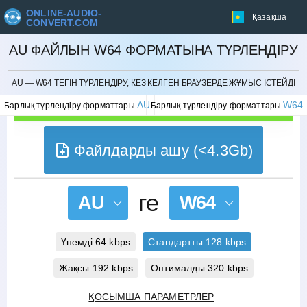
ONLINE-AUDIO-
Қазақша
CONVERT.COM
AU ФАЙЛЫН W64 ФОРМАТЫНА ТҮРЛЕНДІРУ
БОЛДЫРМАУ
AU — W64 ТЕГІН ТҮРЛЕНДІРУ, КЕЗ КЕЛГЕН БРАУЗЕРДЕ ЖҰМЫС ІСТЕЙДІ
AU
W64
Барлық түрлендіру форматтары
Барлық түрлендіру форматтары
Файлдарды ашу (<4.3Gb)
ге
AU
W64
Үнемді 64 kbps
Стандартты 128 kbps
Жақсы 192 kbps
Оптималды 320 kbps
ҚОСЫМША ПАРАМЕТРЛЕР