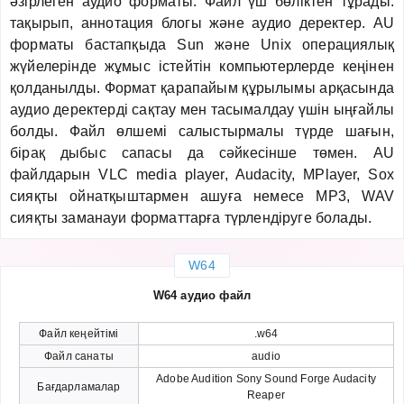
әзірлеген аудио форматы. Файл үш бөліктен тұрады:
тақырып, аннотация блогы және аудио деректер. AU
форматы бастапқыда Sun және Unix операциялық
жүйелерінде жұмыс істейтін компьютерлерде кеңінен
қолданылды. Формат қарапайым құрылымы арқасында
аудио деректерді сақтау мен тасымалдау үшін ыңғайлы
болды. Файл өлшемі салыстырмалы түрде шағын,
бірақ дыбыс сапасы да сәйкесінше төмен. AU
файлдарын VLC media player, Audacity, MPlayer, Sox
сияқты ойнатқыштармен ашуға немесе MP3, WAV
сияқты заманауи форматтарға түрлендіруге болады.
W64
W64 аудио файл
Файл кеңейтімі
.w64
Файл санаты
audio
Adobe Audition Sony Sound Forge Audacity
Бағдарламалар
Reaper