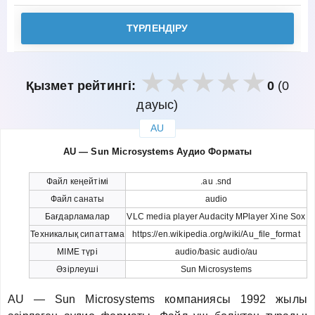
ТҮРЛЕНДІРУ
Қызмет рейтингі:
0
(0
дауыс)
AU
закрыть
AU — Sun Microsystems Аудио Форматы
Файл кеңейтімі
.au .snd
Файл санаты
audio
Бағдарламалар
VLC media player Audacity MPlayer Xine Sox
Техникалық сипаттама
https://en.wikipedia.org/wiki/Au_file_format
MIME түрі
audio/basic audio/au
Әзірлеуші
Sun Microsystems
AU — Sun Microsystems компаниясы 1992 жылы