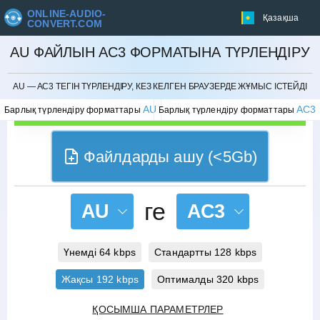
ONLINE-AUDIO-
Қазақша
CONVERT.COM
AU ФАЙЛЫН AC3 ФОРМАТЫНА ТҮРЛЕНДІРУ
БОЛДЫРМАУ
AU — AC3 ТЕГІН ТҮРЛЕНДІРУ, КЕЗ КЕЛГЕН БРАУЗЕРДЕ ЖҰМЫС ІСТЕЙДІ
AU
AC3
Барлық түрлендіру форматтары
Барлық түрлендіру форматтары
Файлдарды ашу (<5Gb)
ге
AU
AC3
Үнемді 64 kbps
Стандартты 128 kbps
Жақсы 192 kbps
Оптималды 320 kbps
ҚОСЫМША ПАРАМЕТРЛЕР