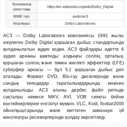
Техникалық
https://en.wikipedia.org/wiki/Dolby_Digital
сипаттама
MIME түрі
audio/ac3
Әзірлеуші
Dolby Laboratories
AC3 — Dolby Laboratories компаниясы 1991 жылы
әзірлеген Dolby Digital қоршаған дыбыс стандартында
қолданылатын аудио кодек. AC3 файлдары әдетте 6
аудио арнаны қамтиды: алдыңғы сол/оң, орталық,
қоршаған сол/оң және төмен жиілікті эффекттер (LFE)
субвуфер арнасы — бұл 5.1 қоршаған дыбыс деп
аталады. Формат DVD, Blu-ray дискілерінде және
сандық теледидар таратылымдарында кеңінен
қолданылады. AC3 ағыны дербес файл ретінде
сақталуы немесе MKV, AVI, VOB сияқты бейне
контейнерлеріне енгізілуі мүмкін. VLC, Kodi, foobar2000
ойнатқыштарында және көптеген заманауи үй
кинотеатры ресиверлерінде қолдау көрсетіледі.