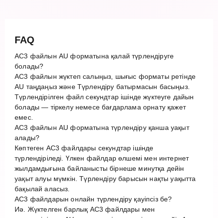
FAQ
AC3 файлын AU форматына қалай түрлендіруге
болады?
AC3 файлын жүктеп салыңыз, шығыс форматы ретінде
AU таңдаңыз және Түрлендіру батырмасын басыңыз.
Түрлендірілген файл секундтар ішінде жүктеуге дайын
болады — тіркелу немесе бағдарлама орнату қажет
емес.
AC3 файлын AU форматына түрлендіру қанша уақыт
алады?
Көптеген AC3 файлдары секундтар ішінде
түрлендіріледі. Үлкен файлдар өлшемі мен интернет
жылдамдығына байланысты бірнеше минутқа дейін
уақыт алуы мүмкін. Түрлендіру барысын нақты уақытта
бақылай аласыз.
AC3 файлдарын онлайн түрлендіру қауіпсіз бе?
Иә. Жүктелген барлық AC3 файлдары мен