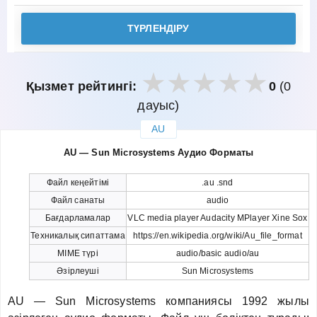
ТҮРЛЕНДІРУ
Қызмет рейтингі:
0
(0
дауыс)
AU
закрыть
AU — Sun Microsystems Аудио Форматы
Файл кеңейтімі
.au .snd
Файл санаты
audio
Бағдарламалар
VLC media player Audacity MPlayer Xine Sox
Техникалық сипаттама
https://en.wikipedia.org/wiki/Au_file_format
MIME түрі
audio/basic audio/au
Әзірлеуші
Sun Microsystems
AU — Sun Microsystems компаниясы 1992 жылы