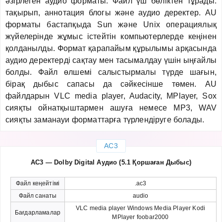
әзірлеген аудио форматы. Файл үш бөліктен тұрады:
тақырып, аннотация блогы және аудио деректер. AU
форматы бастапқыда Sun және Unix операциялық
жүйелерінде жұмыс істейтін компьютерлерде кеңінен
қолданылды. Формат қарапайым құрылымы арқасында
аудио деректерді сақтау мен тасымалдау үшін ыңғайлы
болды. Файл өлшемі салыстырмалы түрде шағын,
бірақ дыбыс сапасы да сәйкесінше төмен. AU
файлдарын VLC media player, Audacity, MPlayer, Sox
сияқты ойнатқыштармен ашуға немесе MP3, WAV
сияқты заманауи форматтарға түрлендіруге болады.
AC3
AC3 — Dolby Digital Аудио (5.1 Қоршаған Дыбыс)
Файл кеңейтімі
.ac3
Файл санаты
audio
VLC media player Windows Media Player Kodi
Бағдарламалар
MPlayer foobar2000