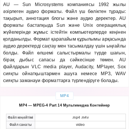
AU — Sun Microsystems компаниясы 1992 жылы
әзірлеген аудио форматы. Файл үш бөліктен тұрады:
тақырып, аннотация блогы және аудио деректер. AU
форматы бастапқыда Sun және Unix операциялық
жүйелерінде жұмыс істейтін компьютерлерде кеңінен
қолданылды. Формат қарапайым құрылымы арқасында
аудио деректерді сақтау мен тасымалдау үшін ыңғайлы
болды. Файл өлшемі салыстырмалы түрде шағын,
бірақ дыбыс сапасы да сәйкесінше төмен. AU
файлдарын VLC media player, Audacity, MPlayer, Sox
сияқты ойнатқыштармен ашуға немесе MP3, WAV
сияқты заманауи форматтарға түрлендіруге болады.
MP4
MP4 — MPEG-4 Part 14 Мультимедиа Контейнер
Файл кеңейтімі
.mp4 .m4v
Файл санаты
video