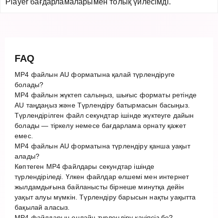
Player бағдарламаларымен толық үйлесімді.
FAQ
MP4 файлын AU форматына қалай түрлендіруге
болады?
MP4 файлын жүктеп салыңыз, шығыс форматы ретінде
AU таңдаңыз және Түрлендіру батырмасын басыңыз.
Түрлендірілген файл секундтар ішінде жүктеуге дайын
болады — тіркелу немесе бағдарлама орнату қажет
емес.
MP4 файлын AU форматына түрлендіру қанша уақыт
алады?
Көптеген MP4 файлдары секундтар ішінде
түрлендіріледі. Үлкен файлдар өлшемі мен интернет
жылдамдығына байланысты бірнеше минутқа дейін
уақыт алуы мүмкін. Түрлендіру барысын нақты уақытта
бақылай аласыз.
MP4 файлдарын онлайн түрлендіру қауіпсіз бе?