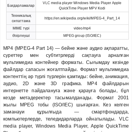
VLC media player Windows Media Player Apple
Бағдарламалар
QuickTime Player MPV Kodi
Техникалық
https://en.wikipedia.org/wiki/MPEG-4_Part_14
сипаттама
MIME түрі
video/mp4
Әзірлеуші
MPEG group (ISO/IEC)
MP4 (MPEG-4 Part 14) — бейне және аудио ақпаратты,
суреттер мен субтитрлерді сақтауға арналған
мультимедиа контейнер форматы. Сығымдау кезінде
файлдар сапасын жоғалтпайды. Формат мультимедиа
контенттің әр түрлі түрлерін қамтиды: бейне, анимация,
аудио, 2D және 3D графика. MP4 файлдарын
интернетте пайдалануға және қарауға болады, бұл
кезде метадеректер тасымалданады. Формат 2001
жылы MPEG тобы (ISO/IEC) шығарған. Кез келген
заманауи құрылғыда — смартфондарда,
компьютерлерде, теледидарларда ойнатылады. VLC
media player, Windows Media Player, Apple QuickTime