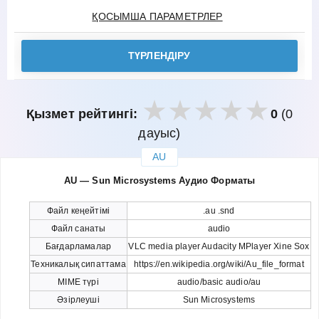
ҚОСЫМША ПАРАМЕТРЛЕР
ТҮРЛЕНДІРУ
Қызмет рейтингі:
0
(0
дауыс)
AU
закрыть
AU — Sun Microsystems Аудио Форматы
Файл кеңейтімі
.au .snd
Файл санаты
audio
Бағдарламалар
VLC media player Audacity MPlayer Xine Sox
Техникалық сипаттама
https://en.wikipedia.org/wiki/Au_file_format
MIME түрі
audio/basic audio/au
Әзірлеуші
Sun Microsystems