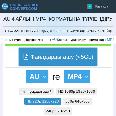
ONLINE-AUDIO-
Қазақша
CONVERT.COM
AU ФАЙЛЫН MP4 ФОРМАТЫНА ТҮРЛЕНДІРУ
БОЛДЫРМАУ
AU — MP4 ТЕГІН ТҮРЛЕНДІРУ, КЕЗ КЕЛГЕН БРАУЗЕРДЕ ЖҰМЫС ІСТЕЙДІ
AU
MP4
Барлық түрлендіру форматтары
Барлық түрлендіру форматтары
Файлдарды ашу (<5Gb)
ге
AU
MP4
Түпнұсқадағыдай
HD 1080p 1920x1080
HD 720p 1280x720
360p 640x360
240p 320x240