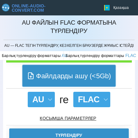
ONLINE-AUDIO-
Қазақша
CONVERT.COM
AU ФАЙЛЫН FLAC ФОРМАТЫНА
ТҮРЛЕНДІРУ
БОЛДЫРМАУ
AU — FLAC ТЕГІН ТҮРЛЕНДІРУ, КЕЗ КЕЛГЕН БРАУЗЕРДЕ ЖҰМЫС ІСТЕЙДІ
AU
FLAC
Барлық түрлендіру форматтары
Барлық түрлендіру форматтары
Файлдарды ашу (<5Gb)
ге
AU
FLAC
ҚОСЫМША ПАРАМЕТРЛЕР
ТҮРЛЕНДІРУ