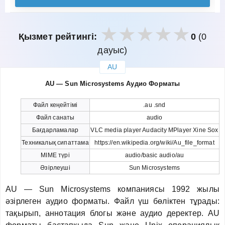
Қызмет рейтингі:
0
(0
дауыс)
AU
закрыть
AU — Sun Microsystems Аудио Форматы
Файл кеңейтімі
.au .snd
Файл санаты
audio
Бағдарламалар
VLC media player Audacity MPlayer Xine Sox
Техникалық сипаттама
https://en.wikipedia.org/wiki/Au_file_format
MIME түрі
audio/basic audio/au
Әзірлеуші
Sun Microsystems
AU — Sun Microsystems компаниясы 1992 жылы
әзірлеген аудио форматы. Файл үш бөліктен тұрады:
тақырып, аннотация блогы және аудио деректер. AU