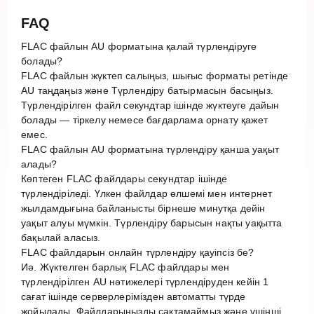
FAQ
FLAC файлын AU форматына қалай түрлендіруге
болады?
FLAC файлын жүктеп салыңыз, шығыс форматы ретінде
AU таңдаңыз және Түрлендіру батырмасын басыңыз.
Түрлендірілген файл секундтар ішінде жүктеуге дайын
болады — тіркелу немесе бағдарлама орнату қажет
емес.
FLAC файлын AU форматына түрлендіру қанша уақыт
алады?
Көптеген FLAC файлдары секундтар ішінде
түрлендіріледі. Үлкен файлдар өлшемі мен интернет
жылдамдығына байланысты бірнеше минутқа дейін
уақыт алуы мүмкін. Түрлендіру барысын нақты уақытта
бақылай аласыз.
FLAC файлдарын онлайн түрлендіру қауіпсіз бе?
Иә. Жүктелген барлық FLAC файлдары мен
түрлендірілген AU нәтижелері түрлендіруден кейін 1
сағат ішінде серверлерімізден автоматты түрде
жойылады. Файлдарыңызды сақтамаймыз және үшінші