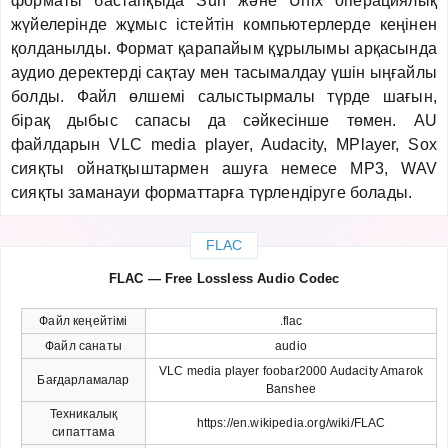
форматы бастапқыда Sun және Unix операциялық
жүйелерінде жұмыс істейтін компьютерлерде кеңінен
қолданылды. Формат қарапайым құрылымы арқасында
аудио деректерді сақтау мен тасымалдау үшін ыңғайлы
болды. Файл өлшемі салыстырмалы түрде шағын,
бірақ дыбыс сапасы да сәйкесінше төмен. AU
файлдарын VLC media player, Audacity, MPlayer, Sox
сияқты ойнатқыштармен ашуға немесе MP3, WAV
сияқты заманауи форматтарға түрлендіруге болады.
FLAC
FLAC — Free Lossless Audio Codec
Файл кеңейтімі
.flac
Файл санаты
audio
VLC media player foobar2000 Audacity Amarok
Бағдарламалар
Banshee
Техникалық
https://en.wikipedia.org/wiki/FLAC
сипаттама