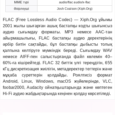
MIME түрі
audio/flac audio/x-flac
Әзірлеуші
Josh Coalson (Xiph.Org)
FLAC (Free Lossless Audio Codec) — Xiph.Org ұйымы
2001 жылы шығарған ашық бастапқы кодты шығынсыз
аудио сығымдау форматы. MP3 немесе AAC-тан
айырмашылығы, FLAC бастапқы аудио деректерінің
әрбір битін сақтайды, бұл бастапқы дыбысты толық
қалпына келтіруге мүмкіндік береді. Сығымдау WAV
немесе AIFF-пен салыстырғанда файл көлемін 40–
60%-ға кішірейтеді. FLAC 32 биттік үлгі тереңдігін, 655
кГц дискретизация жиілігін, метадеректер тегтерін және
мұқаба суреттерін қолдайды. Роялтисіз формат
Android, Linux, Windows, macOS жүйелерінде, VLC,
foobar2000, Audacity ойнатқыштарында және көптеген
Hi-Fi аудио жабдықтарында кеңінен қолдау көрсетіледі.