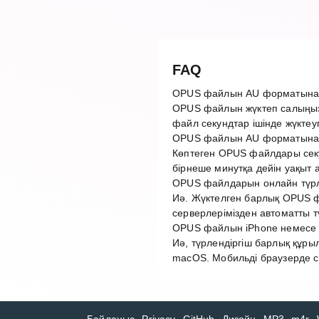
FAQ
OPUS файлын AU форматына қ
OPUS файлын жүктеп салыңыз,
файл секундтар ішінде жүктеу
OPUS файлын AU форматына т
Көптеген OPUS файлдары секу
бірнеше минутқа дейін уақыт 
OPUS файлдарын онлайн түрле
Иә. Жүктелген барлық OPUS фа
серверлерімізден автоматты 
OPUS файлын iPhone немесе A
Иә, түрлендіргіш барлық құры
macOS. Мобильді браузерде с