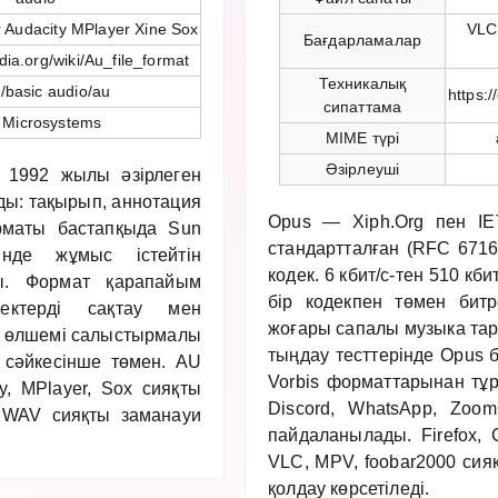
 Audacity MPlayer Xine Sox
VLC
Бағдарламалар
edia.org/wiki/Au_file_format
Техникалық
/basic audio/au
https:
сипаттама
 Microsystems
MIME түрі
Әзірлеуші
 1992 жылы әзірлеген
ды: тақырып, аннотация
Opus — Xiph.Org пен IET
рматы бастапқыда Sun
стандартталған (RFC 6716
нде жұмыс істейтін
кодек. 6 кбит/с-тен 510 кби
ы. Формат қарапайым
бір кодекпен төмен битр
ектерді сақтау мен
жоғары сапалы музыка тара
л өлшемі салыстырмалы
тыңдау тесттерінде Opus 
 сәйкесінше төмен. AU
Vorbis форматтарынан тұра
y, MPlayer, Sox сияқты
Discord, WhatsApp, Zo
 WAV сияқты заманауи
пайдаланылады. Firefox,
VLC, MPV, foobar2000 си
қолдау көрсетіледі.