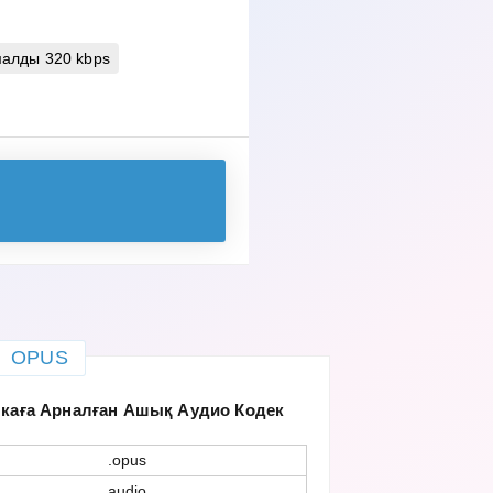
алды 320 kbps
OPUS
каға Арналған Ашық Аудио Кодек
.opus
audio