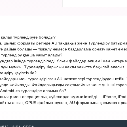
алай түрлендіруге болады?
 шығыс форматы ретінде AU таңдаңыз және Түрлендіру батырма
ге дайын болады — тіркелу немесе бағдарлама орнату қажет емес
үрлендіру қанша уақыт алады?
ндтар ішінде түрлендіріледі. Үлкен файлдар өлшемі мен интер
алуы мүмкін. Түрлендіру барысын нақты уақытта бақылай аласыз.
ндіру қауіпсіз бе?
йлдары мен түрлендірілген AU нәтижелері түрлендіруден кейін 1
түрде жойылады. Файлдарыңызды сақтамаймыз және үшінші тарап
ndroid-та түрлендіре аламын ба?
лғылар мен операциялық жүйелерде жұмыс істейді — iPhone, iPad,
айтты ашып, OPUS файлын жүктеп, AU форматына қосымша орнату