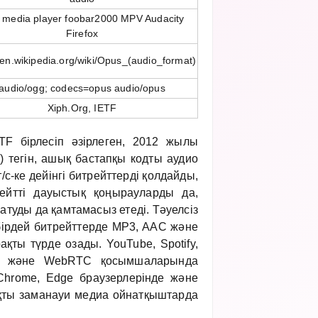
 media player foobar2000 MPV Audacity
Firefox
//en.wikipedia.org/wiki/Opus_(audio_format)
audio/ogg; codecs=opus audio/opus
Xiph.Org, IETF
F бірлесіп әзірлеген, 2012 жылы
) тегін, ашық бастапқы кодты аудио
т/с-ке дейінгі битрейттерді қолдайды,
ейтті дауыстық қоңырауларды да,
туды да қамтамасыз етеді. Тәуелсіз
бірдей битрейттерде MP3, AAC және
қты түрде озады. YouTube, Spotify,
om және WebRTC қосымшаларында
 Chrome, Edge браузерлерінде және
яқты заманауи медиа ойнатқыштарда