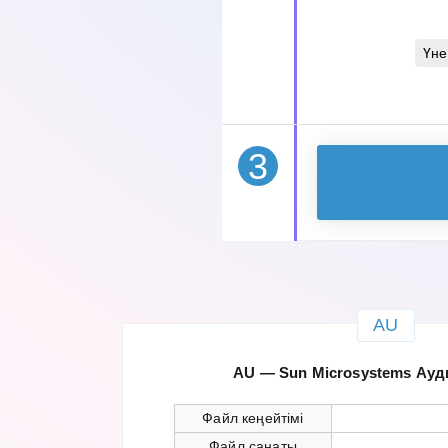
Үне
3
AU
AU — Sun Microsystems Ау
Файл кеңейтімі
Файл санаты