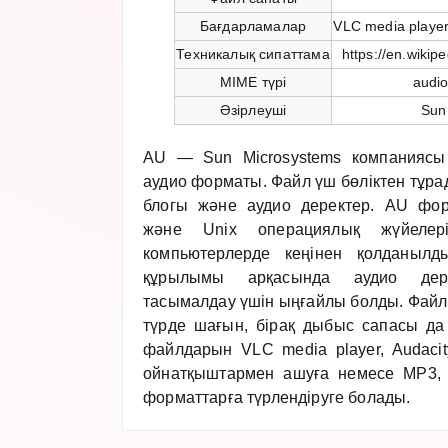
Бағдарламалар
VLC media player
Техникалық сипаттама
https://en.wikip
MIME түрі
audio
Әзірлеуші
Sun
AU — Sun Microsystems компаниясы
аудио форматы. Файл үш бөліктен тұра
блогы және аудио деректер. AU фо
және Unix операциялық жүйелері
компьютерлерде кеңінен қолданылд
құрылымы арқасында аудио дер
тасымалдау үшін ыңғайлы болды. Фай
түрде шағын, бірақ дыбыс сапасы да
файлдарын VLC media player, Audacit
ойнатқыштармен ашуға немесе MP3,
форматтарға түрлендіруге болады.