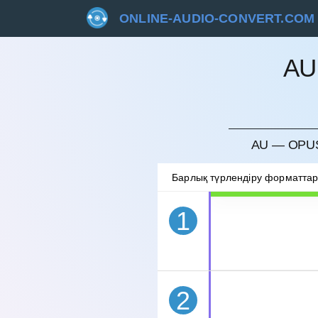
ONLINE-AUDIO-CONVERT.COM
AU
БОЛДЫ
AU — OPUS
Барлық түрлендіру форматта
1
2