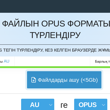
 ФАЙЛЫН OPUS ФОРМАТ
ТҮРЛЕНДІРУ
РМАУ
 ТЕГІН ТҮРЛЕНДІРУ, КЕЗ КЕЛГЕН БРАУЗЕРДЕ ЖҰМ
AU
ры
Барлық 
Файлдарды ашу (<5Gb)
ге
AU
OPUS