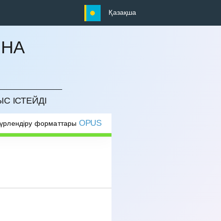
Қазақша
ЫНА
ЫС ІСТЕЙДІ
OPUS
түрлендіру форматтары