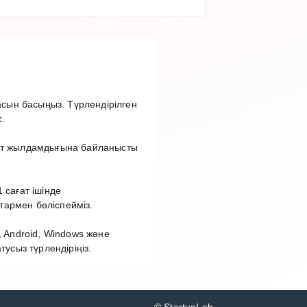
сын басыңыз. Түрлендірілген
.
нет жылдамдығына байланысты
 сағат ішінде
тармен бөліспейміз.
 Android, Windows және
сыз түрлендіріңіз.