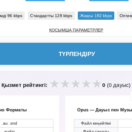
мді 96 kbps
Стандартты 128 kbps
Жақсы 192 kbps
Оптим
ҚОСЫМША ПАРАМЕТРЛЕР
ТҮРЛЕНДІРУ
Қызмет рейтингі:
0
(0 дауыс)
дио Форматы
Opus — Дауыс пен Музы
.au .snd
Файл кеңейтімі
audio
Файл санаты