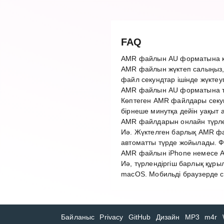
FAQ
AMR файлын AU форматына қа
AMR файлын жүктеп салыңыз, 
файл секундтар ішінде жүктеу
AMR файлын AU форматына тү
Көптеген AMR файлдары секун
бірнеше минутқа дейін уақыт 
AMR файлдарын онлайн түрлен
Иә. Жүктелген барлық AMR фай
автоматты түрде жойылады. Ф
AMR файлын iPhone немесе An
Иә, түрлендіргіш барлық құры
macOS. Мобильді браузерде с
Байланыс
Privacy
GitHub
Дизайн
MP3
m4r