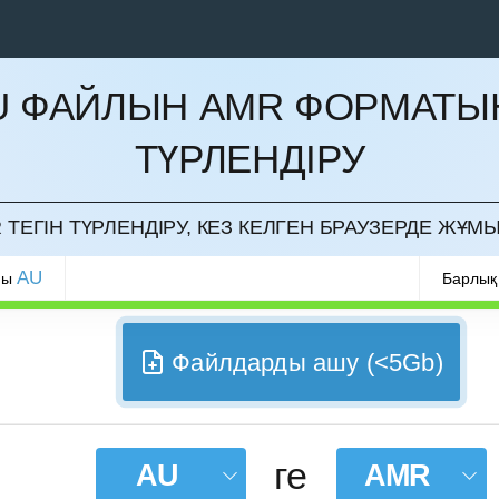
U ФАЙЛЫН AMR ФОРМАТЫ
ТҮРЛЕНДІРУ
РМАУ
 ТЕГІН ТҮРЛЕНДІРУ, КЕЗ КЕЛГЕН БРАУЗЕРДЕ ЖҰМЫ
AU
ры
Барлық
Файлдарды ашу (<5Gb)
ге
AU
AMR