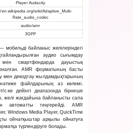
Player Audacity
//en.wikipedia.org/wiki/Adaptive_Multi-
Rate_audio_codec
audio/amr
3GPP
 — мобильді байланыс желілеріндегі
ңтайландырылған аудио сығымдау
 мен смартфондарда дауыстық
арналған. AMR форматының басты
у мен декодтау жылдамдықтарының
 нәтиже файлдарының аз көлемі.
т/с-ке дейінгі диапазонда бірнеше
ы, желі жағдайына байланысты сапа
ігін автоматты теңгерейді. AMR
r, Windows Media Player, QuickTime
яқты ойнатқыштар арқылы ойнатуға
орматқа түрлендіруге болады.