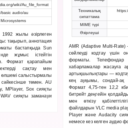
edia.org/wiki/Au_file_format
Техникалық
https:
/basic audio/au
сипаттама
 Microsystems
MIME түрі
Әзірлеуші
 1992 жылы әзірлеген
ды: тақырып, аннотация
AMR (Adaptive Multi-Rate)
рматы бастапқыда Sun
сөйлеуді кодтау үшін о
нде жұмыс істейтін
форматы. Телефондар
ы. Формат қарапайым
хабарламалар жасауға 
ектерді сақтау мен
артықшылықтары — кодта
л өлшемі салыстырмалы
кең ауқымы, сондай-ақ
 сәйкесінше төмен. AU
Формат 4,75-тен 12,2 кби
y, MPlayer, Sox сияқты
битрейт деңгейін қолдайд
 WAV сияқты заманауи
мен өткізу қабілеттіл
файлдарын VLC media playe
Player және Audacity си
немесе кез келген аудио ф