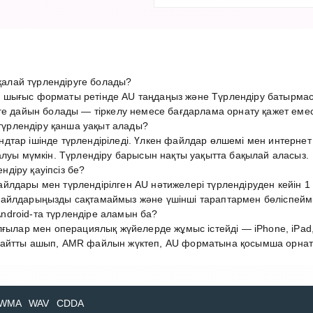
лай түрлендіруге болады?
шығыс форматы ретінде AU таңдаңыз және Түрлендіру батырмас
ге дайын болады — тіркелу немесе бағдарлама орнату қажет емес
рлендіру қанша уақыт алады?
дтар ішінде түрлендіріледі. Үлкен файлдар өлшемі мен интерн
алуы мүмкін. Түрлендіру барысын нақты уақытта бақылай аласыз.
діру қауіпсіз бе?
лдары мен түрлендірілген AU нәтижелері түрлендіруден кейін 1 
айлдарыңызды сақтамаймыз және үшінші тараптармен бөліспеймі
droid-та түрлендіре аламын ба?
лғылар мен операциялық жүйелерде жұмыс істейді — iPhone, iPad,
айтты ашып, AMR файлын жүктеп, AU форматына қосымша орнатус
WMA
WAV
CDDA