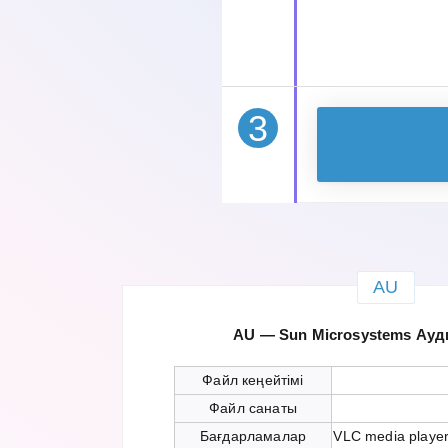
3
AU
AU — Sun Microsystems Ау
Файл кеңейтімі
Файл санаты
Бағдарламалар
VLC media player