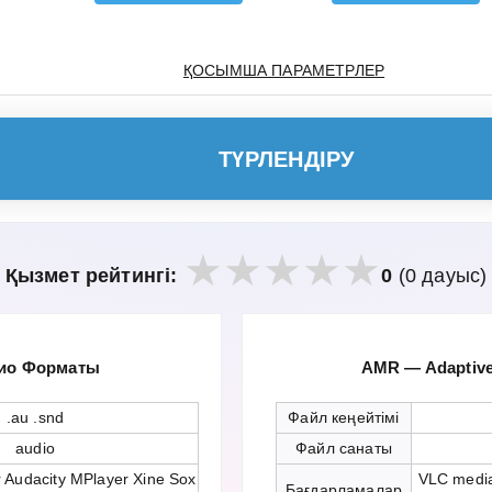
ҚОСЫМША ПАРАМЕТРЛЕР
ТҮРЛЕНДІРУ
Қызмет рейтингі:
0
(0 дауыс)
дио Форматы
AMR — Adaptive
.au .snd
Файл кеңейтімі
audio
Файл санаты
 Audacity MPlayer Xine Sox
VLC media
Бағдарламалар