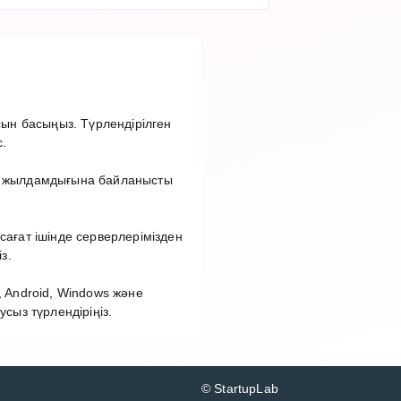
ын басыңыз. Түрлендірілген
.
ет жылдамдығына байланысты
сағат ішінде серверлерімізден
з.
 Android, Windows және
ыз түрлендіріңіз.
© StartupLab