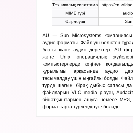
Техникалық сипаттама
https://en.wikip
MIME түрі
audio
Әзірлеуші
Sun
AU — Sun Microsystems компаниясы
аудио форматы. Файл үш бөліктен тұра
блогы және аудио деректер. AU фо
және Unix операциялық жүйелері
компьютерлерде кеңінен қолданылд
құрылымы арқасында аудио дер
тасымалдау үшін ыңғайлы болды. Фай
түрде шағын, бірақ дыбыс сапасы да
файлдарын VLC media player, Audacit
ойнатқыштармен ашуға немесе MP3,
форматтарға түрлендіруге болады.