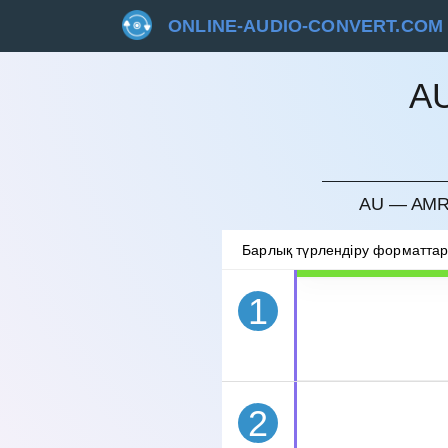
ONLINE-AUDIO-CONVERT.COM
A
БОЛДЫ
AU — AMR
Барлық түрлендіру форматта
1
2