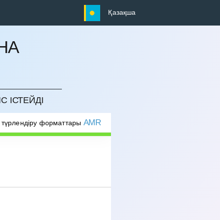
Қазақша
НА
С ІСТЕЙДІ
AMR
 түрлендіру форматтары