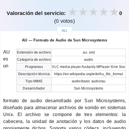
Valoración del servicio:
0
(0 votos)
AU
закрыть
AU — Formato de Audio de Sun Microsystems
AU
Extensión de archivo
.au .snd
es
Categoría de archivo
audio
un
Programas
VLC media player Audacity MPlayer Xine Sox
Descripción técnica
https://en.wikipedia.org/wiki/Au_file_format
Tipo MIME
audio/basic audio/au
Desarrollador
Sun Microsystems
formato de audio desarrollado por Sun Microsystems,
diseñado para almacenar archivos de sonido en sistemas
Unix. El archivo se compone de tres elementos: la
cabecera, la unidad de anotación y los datos de audio
propiamente dichos. Soporta varios códecs, incluyendo