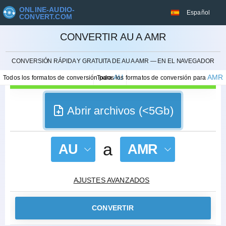
ONLINE-AUDIO-
Español
CONVERT.COM
CONVERTIR AU A AMR
CANCELAR
CONVERSIÓN RÁPIDA Y GRATUITA DE AU A AMR — EN EL NAVEGADOR
AU
AMR
Todos los formatos de conversión para
Todos los formatos de conversión para
Abrir archivos (<5Gb)
a
AU
AMR
AJUSTES AVANZADOS
CONVERTIR