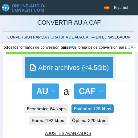
ONLINE-AUDIO-
Español
CONVERT.COM
CONVERTIR AU A CAF
CANCELAR
CONVERSIÓN RÁPIDA Y GRATUITA DE AU A CAF — EN EL NAVEGADOR
AU
CAF
Todos los formatos de conversión para
Todos los formatos de conversión para
Abrir archivos (<4.5Gb)
a
AU
CAF
Económica 64 kbps
Estándar 128 kbps
Buena 192 kbps
Óptima 320 kbps
AJUSTES AVANZADOS