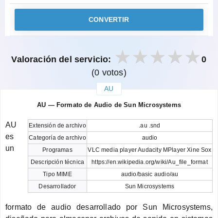
CONVERTIR
Valoración del servicio:
0
(0 votos)
AU
закрыть
AU — Formato de Audio de Sun Microsystems
AU
Extensión de archivo
.au .snd
es
Categoría de archivo
audio
un
Programas
VLC media player Audacity MPlayer Xine Sox
Descripción técnica
https://en.wikipedia.org/wiki/Au_file_format
Tipo MIME
audio/basic audio/au
Desarrollador
Sun Microsystems
formato de audio desarrollado por Sun Microsystems,