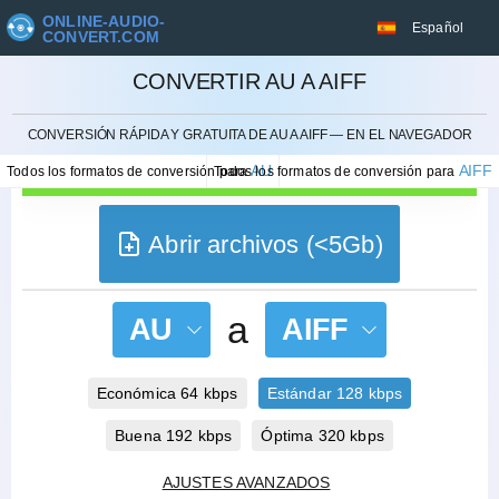
ONLINE-AUDIO-
Español
CONVERT.COM
CONVERTIR AU A AIFF
CANCELAR
CONVERSIÓN RÁPIDA Y GRATUITA DE AU A AIFF — EN EL NAVEGADOR
AU
AIFF
Todos los formatos de conversión para
Todos los formatos de conversión para
Abrir archivos (<5Gb)
a
AU
AIFF
Económica 64 kbps
Estándar 128 kbps
Buena 192 kbps
Óptima 320 kbps
AJUSTES AVANZADOS