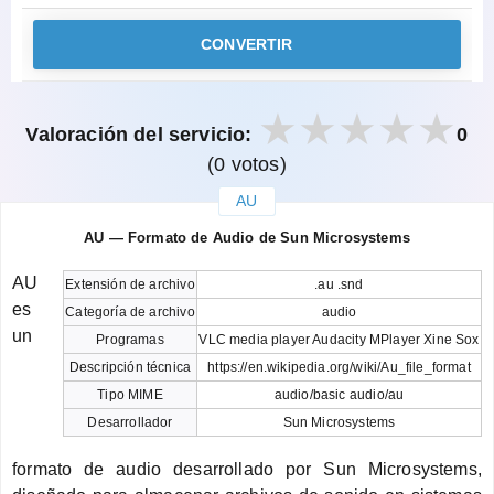
CONVERTIR
Valoración del servicio:
0
(0 votos)
AU
закрыть
AU — Formato de Audio de Sun Microsystems
AU
Extensión de archivo
.au .snd
es
Categoría de archivo
audio
un
Programas
VLC media player Audacity MPlayer Xine Sox
Descripción técnica
https://en.wikipedia.org/wiki/Au_file_format
Tipo MIME
audio/basic audio/au
Desarrollador
Sun Microsystems
formato de audio desarrollado por Sun Microsystems,