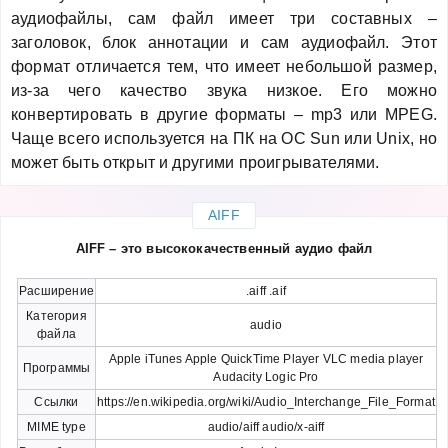
аудиофайлы, сам файл имеет три составных –
заголовок, блок аннотации и сам аудиофайл. Этот
формат отличается тем, что имеет небольшой размер,
из-за чего качество звука низкое. Его можно
конвертировать в другие форматы – mp3 или MPEG.
Чаще всего используется на ПК на OC Sun или Unix, но
может быть открыт и другими проигрывателями.
AIFF
AIFF – это высококачественный аудио файл
Расширение
.aiff .aif
Категория
audio
файла
Apple iTunes Apple QuickTime Player VLC media player
Программы
Audacity Logic Pro
Ссылки
https://en.wikipedia.org/wiki/Audio_Interchange_File_Format
MIME type
audio/aiff audio/x-aiff