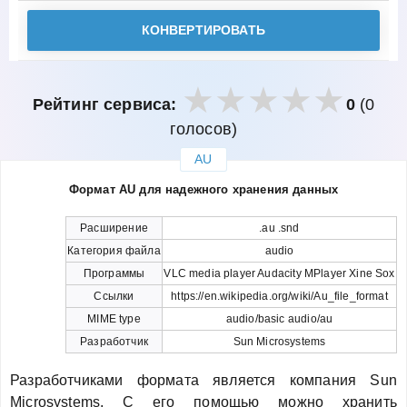
КОНВЕРТИРОВАТЬ
Рейтинг сервиса:
0
(0
голосов)
AU
закрыть
Формат AU для надежного хранения данных
Расширение
.au .snd
Категория файла
audio
Программы
VLC media player Audacity MPlayer Xine Sox
Ссылки
https://en.wikipedia.org/wiki/Au_file_format
MIME type
audio/basic audio/au
Разработчик
Sun Microsystems
Разработчиками формата является компания Sun
Microsystems. С его помощью можно хранить