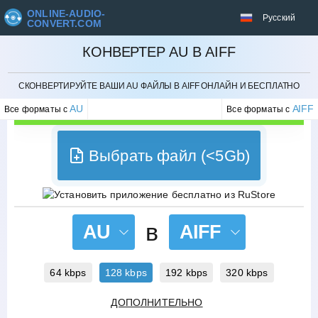
ONLINE-AUDIO-
Русский
CONVERT.COM
КОНВЕРТЕР AU В AIFF
ОТМЕНИТЬ
СКОНВЕРТИРУЙТЕ ВАШИ AU ФАЙЛЫ В AIFF ОНЛАЙН И БЕСПЛАТНО
AU
AIFF
Все форматы с
Все форматы с
Выбрать файл (<5Gb)
в
AU
AIFF
64 kbps
128 kbps
192 kbps
320 kbps
ДОПОЛНИТЕЛЬНО