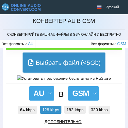
ONLINE-AUDIO-
Русский
CONVERT.COM
КОНВЕРТЕР AU В GSM
ОТМЕНИТЬ
СКОНВЕРТИРУЙТЕ ВАШИ AU ФАЙЛЫ В GSM ОНЛАЙН И БЕСПЛАТНО
AU
GSM
Все форматы с
Все форматы с
Выбрать файл (<5Gb)
в
AU
GSM
64 kbps
128 kbps
192 kbps
320 kbps
ДОПОЛНИТЕЛЬНО