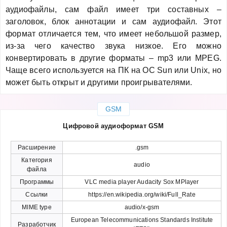
аудиофайлы, сам файл имеет три составных –
заголовок, блок аннотации и сам аудиофайл. Этот
формат отличается тем, что имеет небольшой размер,
из-за чего качество звука низкое. Его можно
конвертировать в другие форматы – mp3 или MPEG.
Чаще всего используется на ПК на OC Sun или Unix, но
может быть открыт и другими проигрывателями.
GSM
Цифровой аудиоформат GSM
Расширение
.gsm
Категория
audio
файла
Программы
VLC media player Audacity Sox MPlayer
Ссылки
https://en.wikipedia.org/wiki/Full_Rate
MIME type
audio/x-gsm
European Telecommunications Standards Institute
Разработчик