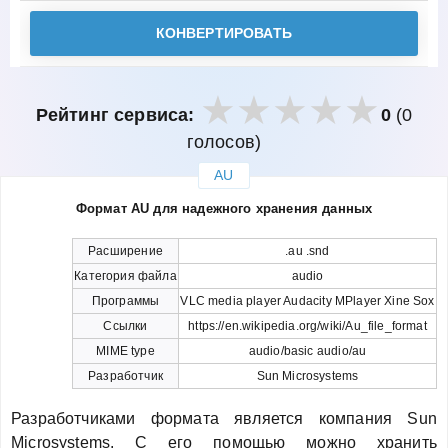
КОНВЕРТИРОВАТЬ
Рейтинг сервиса:
0
(0
голосов)
AU
закрыть
Формат AU для надежного хранения данных
Расширение
.au .snd
Категория файла
audio
Программы
VLC media player Audacity MPlayer Xine Sox
Ссылки
https://en.wikipedia.org/wiki/Au_file_format
MIME type
audio/basic audio/au
Разработчик
Sun Microsystems
Разработчиками формата является компания Sun
Microsystems. С его помощью можно хранить