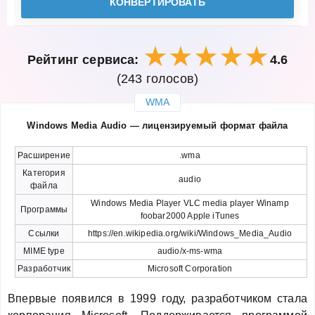
КОНВЕРТИРОВАТЬ
Рейтинг сервиса:
4.6
(243 голосов)
WMA
закрыть
Windows Media Audio — лицензируемый формат файла
Расширение
.wma
Категория
audio
файла
Windows Media Player VLC media player Winamp
Программы
foobar2000 Apple iTunes
Ссылки
https://en.wikipedia.org/wiki/Windows_Media_Audio
MIME type
audio/x-ms-wma
Разработчик
Microsoft Corporation
Впервые появился в 1999 году, разработчиком стала