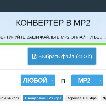
КОНВЕРТЕР В MP2
НИТЬ
ЕРТИРУЙТЕ ВАШИ ФАЙЛЫ В MP2 ОНЛАЙН И БЕС
Выбрать файл (<5Gb)
в
ЛЮБОЙ
MP2
ном
64 kbps
Стандартное
128 kbps
Хорошее
160 kbps
Л