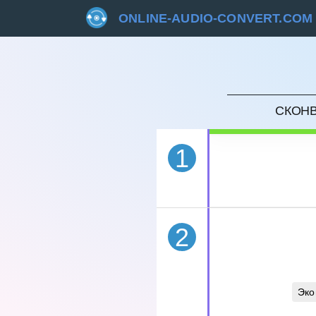
ONLINE-AUDIO-CONVERT.COM
ОТМЕ
СКОНВ
1
2
Эко