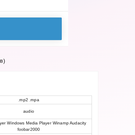
в)
.mp2 .mpa
audio
yer Windows Media Player Winamp Audacity
foobar2000