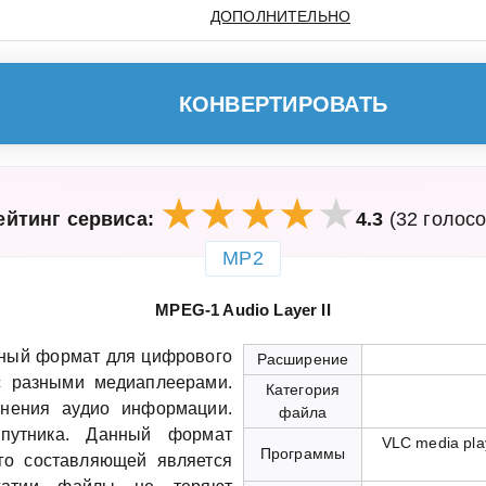
ДОПОЛНИТЕЛЬНО
КОНВЕРТИРОВАТЬ
ейтинг сервиса:
4.3
(32 голосо
MP2
MPEG-1 Audio Layer II
нный формат для цифрового
Расширение
с разными медиаплеерами.
Категория
анения аудио информации.
файла
путника. Данный формат
VLC media pla
Программы
го составляющей является