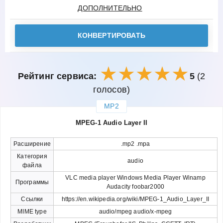
ДОПОЛНИТЕЛЬНО
КОНВЕРТИРОВАТЬ
Рейтинг сервиса:
5
(2
голосов)
MP2
закрыть
MPEG-1 Audio Layer II
Расширение
.mp2 .mpa
Категория
audio
файла
VLC media player Windows Media Player Winamp
Программы
Audacity foobar2000
Ссылки
https://en.wikipedia.org/wiki/MPEG-1_Audio_Layer_II
MIME type
audio/mpeg audio/x-mpeg