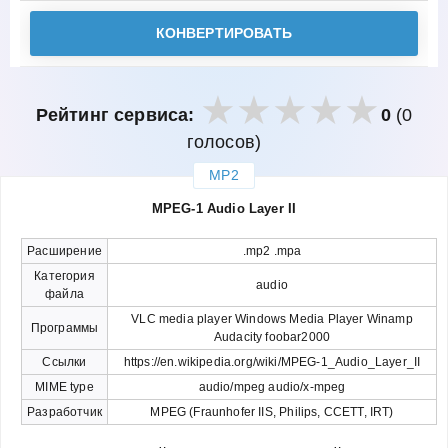
КОНВЕРТИРОВАТЬ
Рейтинг сервиса:
0
(0
голосов)
MP2
закрыть
MPEG-1 Audio Layer II
Расширение
.mp2 .mpa
Категория
audio
файла
VLC media player Windows Media Player Winamp
Программы
Audacity foobar2000
Ссылки
https://en.wikipedia.org/wiki/MPEG-1_Audio_Layer_II
MIME type
audio/mpeg audio/x-mpeg
Разработчик
MPEG (Fraunhofer IIS, Philips, CCETT, IRT)