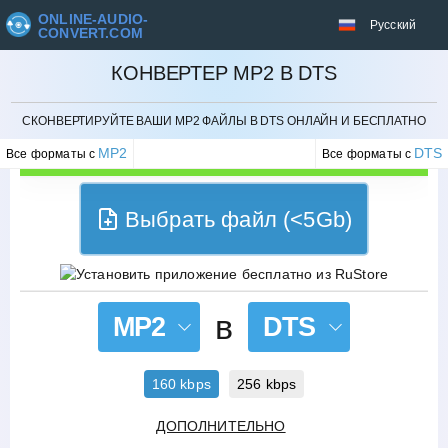
ONLINE-AUDIO-
Русский
CONVERT.COM
КОНВЕРТЕР MP2 В DTS
ОТМЕНИТЬ
СКОНВЕРТИРУЙТЕ ВАШИ MP2 ФАЙЛЫ В DTS ОНЛАЙН И БЕСПЛАТНО
MP2
DTS
Все форматы с
Все форматы с
Выбрать файл (<5Gb)
в
MP2
DTS
160 kbps
256 kbps
ДОПОЛНИТЕЛЬНО