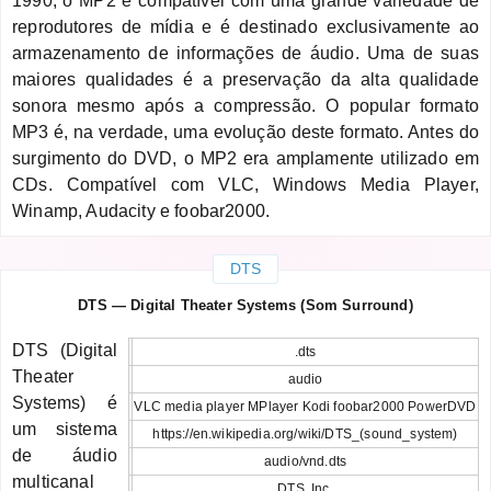
1990, o MP2 é compatível com uma grande variedade de
reprodutores de mídia e é destinado exclusivamente ao
armazenamento de informações de áudio. Uma de suas
maiores qualidades é a preservação da alta qualidade
sonora mesmo após a compressão. O popular formato
MP3 é, na verdade, uma evolução deste formato. Antes do
surgimento do DVD, o MP2 era amplamente utilizado em
CDs. Compatível com VLC, Windows Media Player,
Winamp, Audacity e foobar2000.
DTS
DTS — Digital Theater Systems (Som Surround)
DTS (Digital
.dts
Theater
audio
Systems) é
VLC media player MPlayer Kodi foobar2000 PowerDVD
um sistema
https://en.wikipedia.org/wiki/DTS_(sound_system)
de áudio
audio/vnd.dts
multicanal
DTS, Inc.