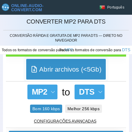
ONLINE-AUDIO-
Português
CONVERT.COM
CONVERTER MP2 PARA DTS
CANCELAR
CONVERSÃO RÁPIDA E GRATUITA DE MP2 PARA DTS — DIRETO NO
NAVEGADOR
MP2
DTS
Todos os formatos de conversão para
Todos os formatos de conversão para
Abrir archivos (<5Gb)
to
MP2
DTS
Bom 160 kbps
Melhor 256 kbps
CONFIGURAÇÕES AVANÇADAS