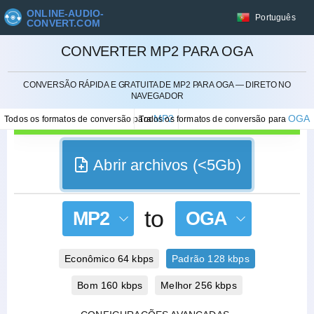
ONLINE-AUDIO-
Português
CONVERT.COM
CONVERTER MP2 PARA OGA
CANCELAR
CONVERSÃO RÁPIDA E GRATUITA DE MP2 PARA OGA — DIRETO NO
NAVEGADOR
MP2
OGA
Todos os formatos de conversão para
Todos os formatos de conversão para
Abrir archivos (<5Gb)
to
MP2
OGA
Econômico 64 kbps
Padrão 128 kbps
Bom 160 kbps
Melhor 256 kbps