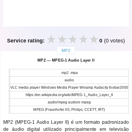
Service rating:
0
(0 votes)
MP2
закрыть
MP2 — MPEG-1 Audio Layer II
.mp2 .mpa
audio
VLC media player Windows Media Player Winamp Audacity foobar2000
https://en.wikipedia.org/wiki/MPEG-1_Audio_Layer_II
audio/mpeg audio/x-mpeg
MPEG (Fraunhofer IIS, Philips, CCETT, IRT)
MP2 (MPEG-1 Audio Layer II) é um formato padronizado
de áudio digital utilizado principalmente em televisão