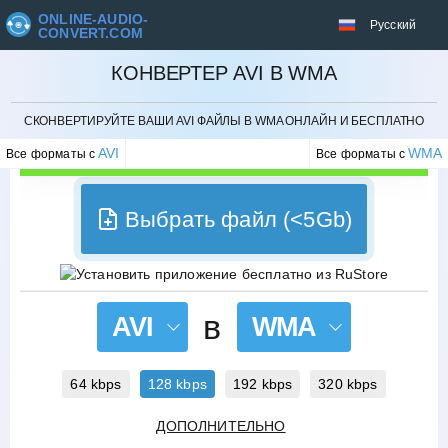
ONLINE-AUDIO-
Русский
CONVERT.COM
КОНВЕРТЕР AVI В WMA
ОТМЕНИТЬ
СКОНВЕРТИРУЙТЕ ВАШИ AVI ФАЙЛЫ В WMA ОНЛАЙН И БЕСПЛАТНО
AVI
WMA
Все форматы с
Все форматы с
Выбрать файл (<5Gb)
в
AVI
WMA
64 kbps
128 kbps
192 kbps
320 kbps
ДОПОЛНИТЕЛЬНО