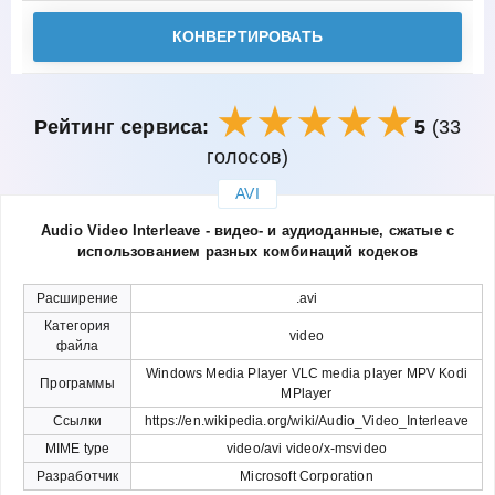
КОНВЕРТИРОВАТЬ
Рейтинг сервиса:
5
(33
голосов)
AVI
закрыть
Audio Video Interleave - видео- и аудиоданные, сжатые с
использованием разных комбинаций кодеков
Расширение
.avi
Категория
video
файла
Windows Media Player VLC media player MPV Kodi
Программы
MPlayer
Ссылки
https://en.wikipedia.org/wiki/Audio_Video_Interleave
MIME type
video/avi video/x-msvideo
Разработчик
Microsoft Corporation