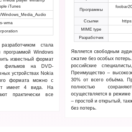
C media player Winamp
pple iTunes
foobar2
Программы
iki/Windows_Media_Audio
Ссылки
https
ms-wma
MIME type
rporation
Разработчик
разработчиком стала
Является свободным ауди
ся программой Windows
сжатие без особых потерь
енить известный формат
российские специалист
ре фильмов на DVD-
Преимущество – высокоэ
вных устройствах Nokia
30% от всего объёма. П
ного формата можно с
полностью сохраняю
ат имеет 4 вида. На
осуществляется в режиме
ают практически все
– простой и открытый, та
без потерь.