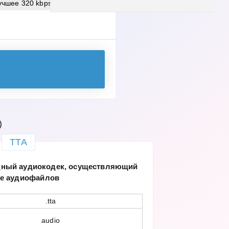
учшее
320 kbps
)
TTA
одный аудиокодек, осуществляющий
ие аудиофайлов
.tta
audio