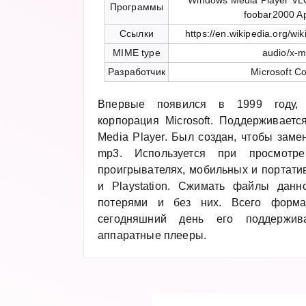
Windows Media Player VL
Программы
foobar2000 A
Ссылки
https://en.wikipedia.org/w
MIME type
audio/x-
Разработчик
Microsoft Co
Впервые появился в 1999 году, 
корпорация Microsoft. Поддерживает
Media Player. Был создан, чтобы зам
mp3. Используется при просмот
проигрывателях, мобильных и портати
и Playstation. Сжимать файлы дан
потерями и без них. Всего форм
сегодняшний день его поддержив
аппаратные плееры.