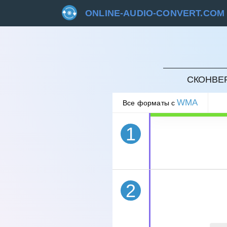
ONLINE-AUDIO-CONVERT.COM
ОТМЕ
СКОНВЕР
WMA
Все форматы с
1
2