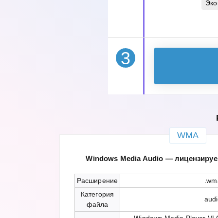
Эко
3
WMA
Windows Media Audio — лицензиру
Расширение
.wm
Категория
aud
файла