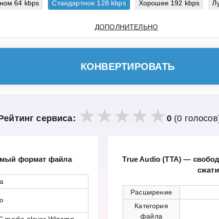
ном
64 kbps
Стандартное
128 kbps
Хорошее
192 kbps
Л
ДОПОЛНИТЕЛЬНО
КОНВЕРТИРОВАТЬ
Рейтинг сервиса:
0
(0 голосов
емый формат файла
True Audio (TTA) — своб
сжат
a
Расширение
io
Категория
файла