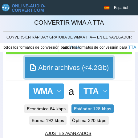
ONLINE-AUDIO-
Español
CONVERT.COM
CONVERTIR WMA A TTA
CANCELAR
CONVERSIÓN RÁPIDA Y GRATUITA DE WMA A TTA — EN EL NAVEGADOR
WMA
TTA
Todos los formatos de conversión para
Todos los formatos de conversión para
Abrir archivos (<4.2Gb)
a
WMA
TTA
Económica 64 kbps
Estándar 128 kbps
Buena 192 kbps
Óptima 320 kbps
AJUSTES AVANZADOS