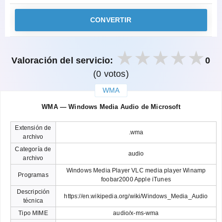
CONVERTIR
Valoración del servicio:
0
(0 votos)
WMA
закрыть
WMA — Windows Media Audio de Microsoft
Extensión de
.wma
archivo
Categoría de
audio
archivo
Windows Media Player VLC media player Winamp
Programas
foobar2000 Apple iTunes
Descripción
https://en.wikipedia.org/wiki/Windows_Media_Audio
técnica
Tipo MIME
audio/x-ms-wma