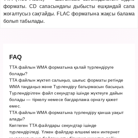
форматы. CD сапасындағы дыбысты ешқандай сапа
жоғалтусыз сақтайды. FLAC форматына жақсы балама
болып табылады.
FAQ
TTA файлын WMA форматына қалай түрлендіруге
болады?
TTA файлын жүктеп салыңыз, шығыс форматы ретінде
WMA таңдаңыз және Түрлендіру батырмасын басыңыз.
Түрлендірілген файл секундтар ішінде жүктеуге дайын
болады — тіркелу немесе бағдарлама орнату қажет
емес.
TTA файлын WMA форматына түрлендіру қанша уақыт
алады?
Көптеген TTA файлдары секундтар ішінде
түрлендіріледі. Үлкен файлдар өлшемі мен интернет