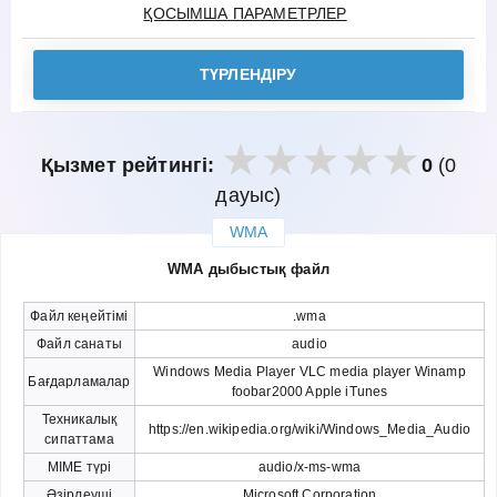
ҚОСЫМША ПАРАМЕТРЛЕР
ТҮРЛЕНДІРУ
Қызмет рейтингі:
0
(0
дауыс)
WMA
закрыть
WMA дыбыстық файл
Файл кеңейтімі
.wma
Файл санаты
audio
Windows Media Player VLC media player Winamp
Бағдарламалар
foobar2000 Apple iTunes
Техникалық
https://en.wikipedia.org/wiki/Windows_Media_Audio
сипаттама
MIME түрі
audio/x-ms-wma
Әзірлеуші
Microsoft Corporation