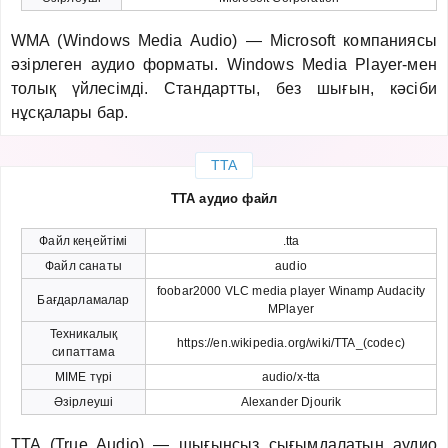
WMA (Windows Media Audio) — Microsoft компаниясы
әзірлеген аудио форматы. Windows Media Player-мен
толық үйлесімді. Стандартты, без шығын, кәсіби
нұсқалары бар.
TTA
TTA аудио файл
Файл кеңейтімі
.tta
Файл санаты
audio
foobar2000 VLC media player Winamp Audacity
Бағдарламалар
MPlayer
Техникалық
https://en.wikipedia.org/wiki/TTA_(codec)
сипаттама
MIME түрі
audio/x-tta
Әзірлеуші
Alexander Djourik
TTA (True Audio) — шығынсыз сығымдалатын аудио