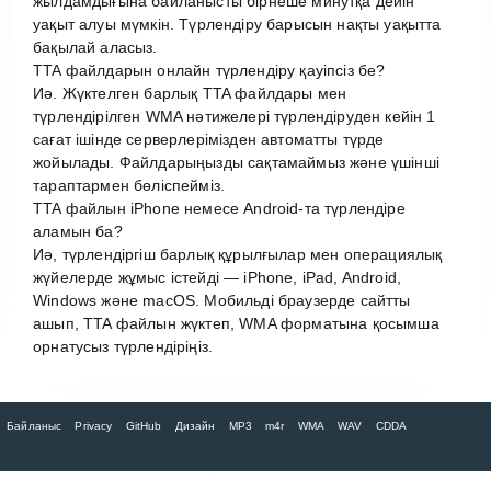
жылдамдығына байланысты бірнеше минутқа дейін
уақыт алуы мүмкін. Түрлендіру барысын нақты уақытта
бақылай аласыз.
TTA файлдарын онлайн түрлендіру қауіпсіз бе?
Иә. Жүктелген барлық TTA файлдары мен
түрлендірілген WMA нәтижелері түрлендіруден кейін 1
сағат ішінде серверлерімізден автоматты түрде
жойылады. Файлдарыңызды сақтамаймыз және үшінші
тараптармен бөліспейміз.
TTA файлын iPhone немесе Android-та түрлендіре
аламын ба?
Иә, түрлендіргіш барлық құрылғылар мен операциялық
жүйелерде жұмыс істейді — iPhone, iPad, Android,
Windows және macOS. Мобильді браузерде сайтты
ашып, TTA файлын жүктеп, WMA форматына қосымша
орнатусыз түрлендіріңіз.
Байланыс
Privacy
GitHub
Дизайн
MP3
m4r
WMA
WAV
CDDA