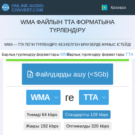
ONLINE-AUDIO-
Қазақша
CONVERT.COM
WMA ФАЙЛЫН TTA ФОРМАТЫНА
ТҮРЛЕНДІРУ
БОЛДЫРМАУ
WMA — TTA ТЕГІН ТҮРЛЕНДІРУ, КЕЗ КЕЛГЕН БРАУЗЕРДЕ ЖҰМЫС ІСТЕЙДІ
WMA
TTA
Барлық түрлендіру форматтары
Барлық түрлендіру форматтары
Файлдарды ашу (<5Gb)
ге
WMA
TTA
Үнемді 64 kbps
Стандартты 128 kbps
Жақсы 192 kbps
Оптималды 320 kbps