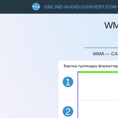
ONLINE-AUDIO-CONVERT.COM
WM
БОЛДЫ
WMA — CAF
Барлық түрлендіру форматта
1
2