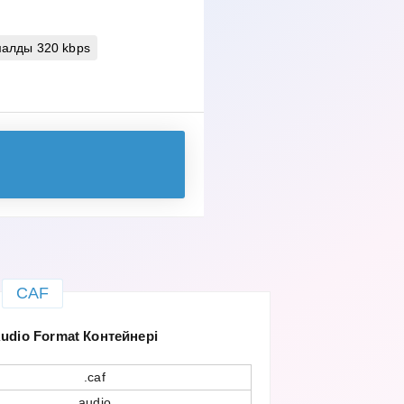
алды 320 kbps
CAF
udio Format Контейнері
.caf
audio