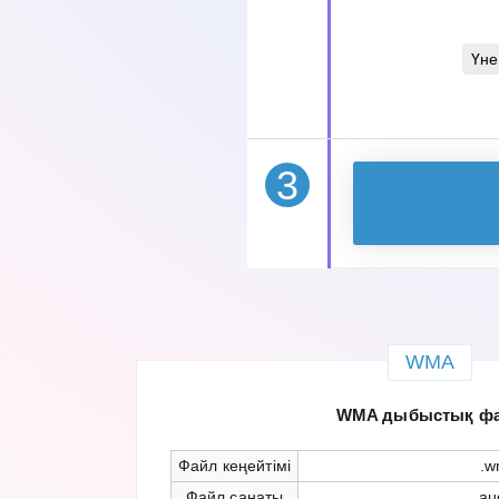
Үне
3
WMA
WMA дыбыстық ф
Файл кеңейтімі
.w
Файл санаты
au