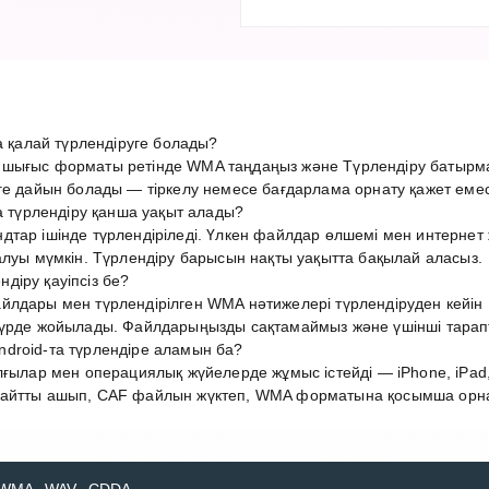
қалай түрлендіруге болады?
 шығыс форматы ретінде WMA таңдаңыз және Түрлендіру батырма
ге дайын болады — тіркелу немесе бағдарлама орнату қажет емес
түрлендіру қанша уақыт алады?
дтар ішінде түрлендіріледі. Үлкен файлдар өлшемі мен интерн
алуы мүмкін. Түрлендіру барысын нақты уақытта бақылай аласыз.
діру қауіпсіз бе?
лдары мен түрлендірілген WMA нәтижелері түрлендіруден кейін 1
түрде жойылады. Файлдарыңызды сақтамаймыз және үшінші тарап
droid-та түрлендіре аламын ба?
лғылар мен операциялық жүйелерде жұмыс істейді — iPhone, iPad,
айтты ашып, CAF файлын жүктеп, WMA форматына қосымша орнату