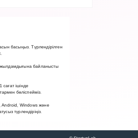
сын басыңыз. Түрлендірілген
.
ет жылдамдығына байланысты
 сағат ішінде
тармен бөліспейміз.
 Android, Windows және
сыз түрлендіріңіз.