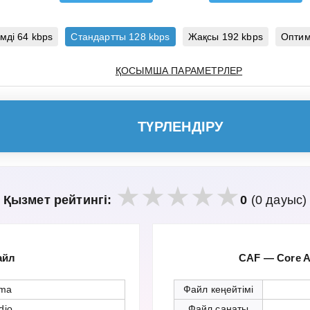
мді 64 kbps
Стандартты 128 kbps
Жақсы 192 kbps
Оптим
ҚОСЫМША ПАРАМЕТРЛЕР
ТҮРЛЕНДІРУ
Қызмет рейтингі:
0
(0 дауыс)
айл
CAF — Core A
ma
Файл кеңейтімі
dio
Файл санаты