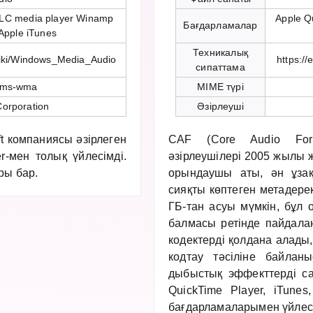
LC media player Winamp
Apple Q
Бағдарламалар
Apple iTunes
Техникалық
/wiki/Windows_Media_Audio
https:/
сипаттама
-ms-wma
MIME түрі
Corporation
Әзірлеуші
t компаниясы әзірлеген
CAF (Core Audio For
-мен толық үйлесімді.
әзірлеушілері 2005 жылы 
ры бар.
орындаушы аты, ән ұзақ
сияқты көптеген метадере
ГБ-тан асуы мүмкін, бұл
балмасы ретінде пайдалан
кодектерді қолдана алады
кодтау тәсіліне байлан
дыбыстық эффекттерді са
QuickTime Player, iTune
бағдарламаларымен үйлесі