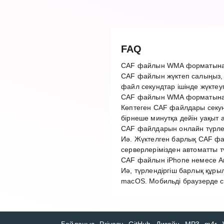
FAQ
CAF файлын WMA форматына 
CAF файлын жүктеп салыңыз,
файл секундтар ішінде жүктеу
CAF файлын WMA форматына 
Көптеген CAF файлдары секун
бірнеше минутқа дейін уақыт 
CAF файлдарын онлайн түрлен
Иә. Жүктелген барлық CAF фай
серверлерімізден автоматты 
CAF файлын iPhone немесе An
Иә, түрлендіргіш барлық құры
macOS. Мобильді браузерде с