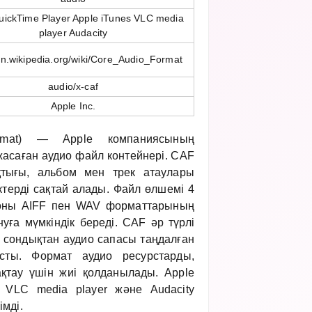
uickTime Player Apple iTunes VLC media
player Audacity
/en.wikipedia.org/wiki/Core_Audio_Format
audio/x-caf
Apple Inc.
mat) — Apple компаниясының
жасаған аудио файл контейнері. CAF
тығы, альбом мен трек атаулары
ктерді сақтай алады. Файл өлшемі 4
 оны AIFF пен WAV форматтарының
уға мүмкіндік береді. CAF әр түрлі
, сондықтан аудио сапасы таңдалған
ысты. Формат аудио ресурстарды,
қтау үшін жиі қолданылады. Apple
s, VLC media player және Audacity
мді.