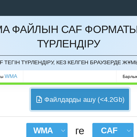
A ФАЙЛЫН CAF ФОРМАТ
ТҮРЛЕНДІРУ
РМАУ
 ТЕГІН ТҮРЛЕНДІРУ, КЕЗ КЕЛГЕН БРАУЗЕРДЕ ЖҰМ
WMA
ры
Барлық
Файлдарды ашу (<4.2Gb)
ге
WMA
CAF