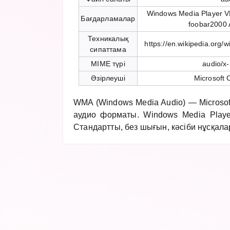
Windows Media Player V
Бағдарламалар
foobar2000 
Техникалық
https://en.wikipedia.org
сипаттама
MIME түрі
audio/x
Әзірлеуші
Microsoft 
WMA (Windows Media Audio) — Microsof
аудио форматы. Windows Media Player
Стандартты, без шығын, кәсіби нұсқала