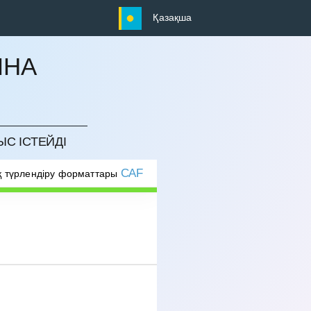
Қазақша
ЫНА
ЫС ІСТЕЙДІ
CAF
 түрлендіру форматтары