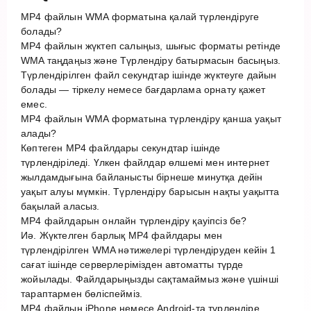
MP4 файлын WMA форматына қалай түрлендіруге
болады?
MP4 файлын жүктеп салыңыз, шығыс форматы ретінде
WMA таңдаңыз және Түрлендіру батырмасын басыңыз.
Түрлендірілген файл секундтар ішінде жүктеуге дайын
болады — тіркелу немесе бағдарлама орнату қажет
емес.
MP4 файлын WMA форматына түрлендіру қанша уақыт
алады?
Көптеген MP4 файлдары секундтар ішінде
түрлендіріледі. Үлкен файлдар өлшемі мен интернет
жылдамдығына байланысты бірнеше минутқа дейін
уақыт алуы мүмкін. Түрлендіру барысын нақты уақытта
бақылай аласыз.
MP4 файлдарын онлайн түрлендіру қауіпсіз бе?
Иә. Жүктелген барлық MP4 файлдары мен
түрлендірілген WMA нәтижелері түрлендіруден кейін 1
сағат ішінде серверлерімізден автоматты түрде
жойылады. Файлдарыңызды сақтамаймыз және үшінші
тараптармен бөліспейміз.
MP4 файлын iPhone немесе Android-та түрлендіре