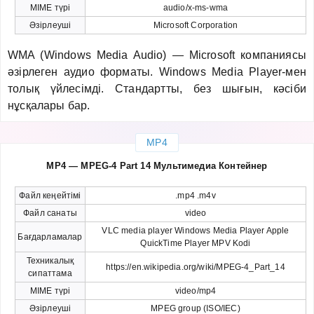
MIME түрі
audio/x-ms-wma
Әзірлеуші
Microsoft Corporation
WMA (Windows Media Audio) — Microsoft компаниясы
әзірлеген аудио форматы. Windows Media Player-мен
толық үйлесімді. Стандартты, без шығын, кәсіби
нұсқалары бар.
MP4
MP4 — MPEG-4 Part 14 Мультимедиа Контейнер
Файл кеңейтімі
.mp4 .m4v
Файл санаты
video
VLC media player Windows Media Player Apple
Бағдарламалар
QuickTime Player MPV Kodi
Техникалық
https://en.wikipedia.org/wiki/MPEG-4_Part_14
сипаттама
MIME түрі
video/mp4
Әзірлеуші
MPEG group (ISO/IEC)