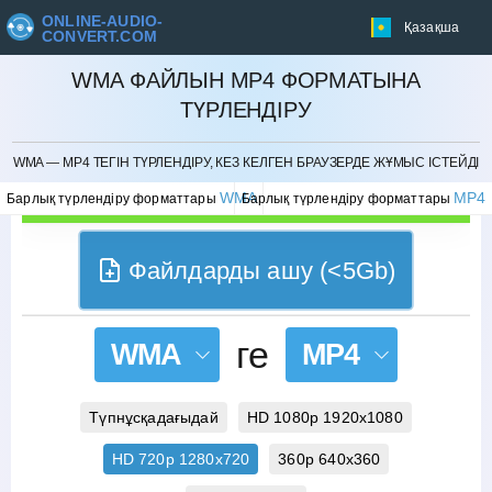
ONLINE-AUDIO-
Қазақша
CONVERT.COM
WMA ФАЙЛЫН MP4 ФОРМАТЫНА
ТҮРЛЕНДІРУ
БОЛДЫРМАУ
WMA — MP4 ТЕГІН ТҮРЛЕНДІРУ, КЕЗ КЕЛГЕН БРАУЗЕРДЕ ЖҰМЫС ІСТЕЙДІ
WMA
MP4
Барлық түрлендіру форматтары
Барлық түрлендіру форматтары
Файлдарды ашу (<5Gb)
ге
WMA
MP4
Түпнұсқадағыдай
HD 1080p 1920x1080
HD 720p 1280x720
360p 640x360