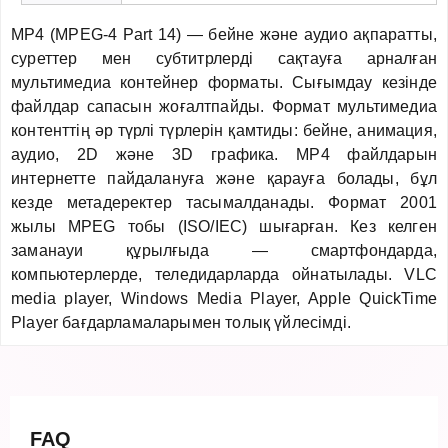
MP4 (MPEG-4 Part 14) — бейне және аудио ақпаратты,
суреттер мен субтитрлерді сақтауға арналған
мультимедиа контейнер форматы. Сығымдау кезінде
файлдар сапасын жоғалтпайды. Формат мультимедиа
контенттің әр түрлі түрлерін қамтиды: бейне, анимация,
аудио, 2D және 3D графика. MP4 файлдарын
интернетте пайдалануға және қарауға болады, бұл
кезде метадеректер тасымалданады. Формат 2001
жылы MPEG тобы (ISO/IEC) шығарған. Кез келген
заманауи құрылғыда — смартфондарда,
компьютерлерде, теледидарларда ойнатылады. VLC
media player, Windows Media Player, Apple QuickTime
Player бағдарламаларымен толық үйлесімді.
FAQ