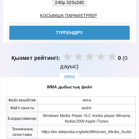
240p 320x240
ҚОСЫМША ПАРАМЕТРЛЕР
ТҮРЛЕНДІРУ
Қызмет рейтингі:
0
(0
дауыс)
WMA
закрыть
WMA дыбыстық файл
Файл кеңейтімі
.wma
Файл санаты
audio
Windows Media Player VLC media player Winamp
Бағдарламалар
foobar2000 Apple iTunes
Техникалық
https://en.wikipedia.org/wiki/Windows_Media_Audio
сипаттама