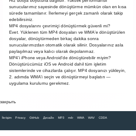
Hız dosya boyutuna bağlıdır. Yüksek performanslı
sunucularımız sayesinde dönüştürme mümkün olan en kısa
sürede tamamlanır. İlerlemeyi gerçek zamanlı olarak takip
edebilirsiniz.
MP4 dosyalarını çevrimiçi dönüştürmek güvenli mi?
Evet. Yüklenen tüm MP4 dosyaları ve WMA'e dönüştürülen
dosyalar, dönüştürmeden birkaç dakika sonra
sunucularımızdan otomatik olarak silinir. Dosyalarınız asla
paylaşılmaz veya kalıcı olarak depolanmaz.
MP4'i iPhone veya Android'de dönüştürebilir miyim?
Dönüştürücümüz iOS ve Android dahil tüm işletim
sistemlerinde ve cihazlarda çalışır. MP4 dosyanızı yükleyin,
2. adımda WMA'i seçin ve dönüştürmeyi başlatın —
uygulama kurulumu gerekmez.
закрыть
İletişim
Privacy
GitHub
Дизайн
MP3
m4r
WMA
WAV
CDDA