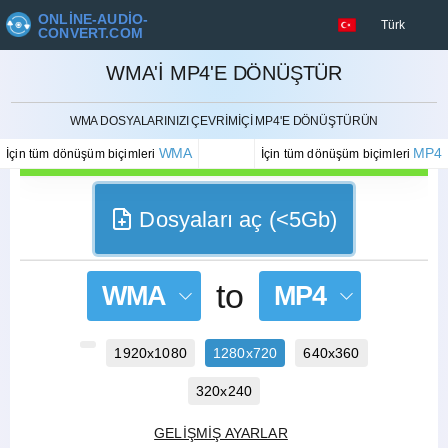
ONLINE-AUDIO-
Türk
CONVERT.COM
WMA'I MP4'E DÖNÜŞTÜR
İPTAL ETMEK
WMA DOSYALARINIZI ÇEVRIMIÇI MP4'E DÖNÜŞTÜRÜN
WMA
MP4
İçin tüm dönüşüm biçimleri
İçin tüm dönüşüm biçimleri
Dosyaları aç (<5Gb)
to
WMA
MP4
1920x1080
1280x720
640x360
320x240
GELIŞMIŞ AYARLAR