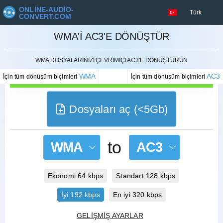
ONLINE-AUDIO-
Türk
CONVERT.COM
WMA'I AC3'E DÖNÜŞTÜR
İPTAL ETMEK
WMA DOSYALARINIZI ÇEVRIMIÇI AC3'E DÖNÜŞTÜRÜN
WMA
AC3
İçin tüm dönüşüm biçimleri
İçin tüm dönüşüm biçimleri
Dosyaları aç (<5Gb)
to
WMA
AC3
Ekonomi 64 kbps
Standart 128 kbps
İyi 192 kbps
En iyi 320 kbps
GELIŞMIŞ AYARLAR