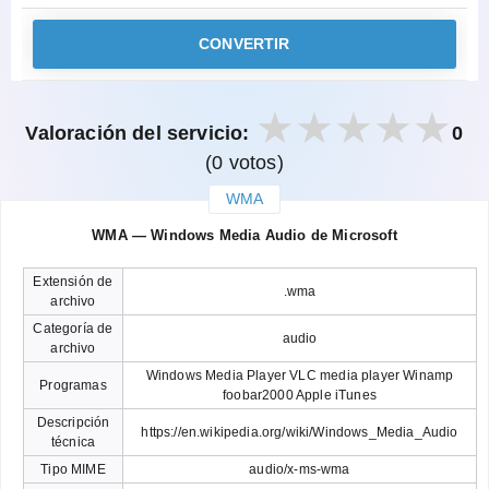
CONVERTIR
Valoración del servicio:
0
(0 votos)
WMA
закрыть
WMA — Windows Media Audio de Microsoft
Extensión de
.wma
archivo
Categoría de
audio
archivo
Windows Media Player VLC media player Winamp
Programas
foobar2000 Apple iTunes
Descripción
https://en.wikipedia.org/wiki/Windows_Media_Audio
técnica
Tipo MIME
audio/x-ms-wma