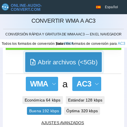
ONLINE-AUDIO-
Español
CONVERT.COM
CONVERTIR WMA A AC3
CANCELAR
CONVERSIÓN RÁPIDA Y GRATUITA DE WMA A AC3 — EN EL NAVEGADOR
WMA
AC3
Todos los formatos de conversión para
Todos los formatos de conversión para
Abrir archivos (<5Gb)
a
WMA
AC3
Económica 64 kbps
Estándar 128 kbps
Buena 192 kbps
Óptima 320 kbps
AJUSTES AVANZADOS