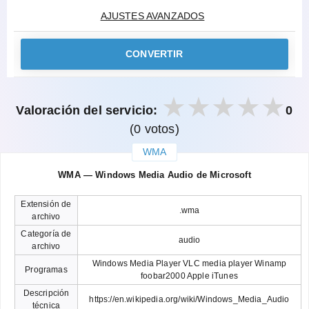
AJUSTES AVANZADOS
CONVERTIR
Valoración del servicio:
0
(0 votos)
WMA
закрыть
WMA — Windows Media Audio de Microsoft
Extensión de
.wma
archivo
Categoría de
audio
archivo
Windows Media Player VLC media player Winamp
Programas
foobar2000 Apple iTunes
Descripción
https://en.wikipedia.org/wiki/Windows_Media_Audio
técnica