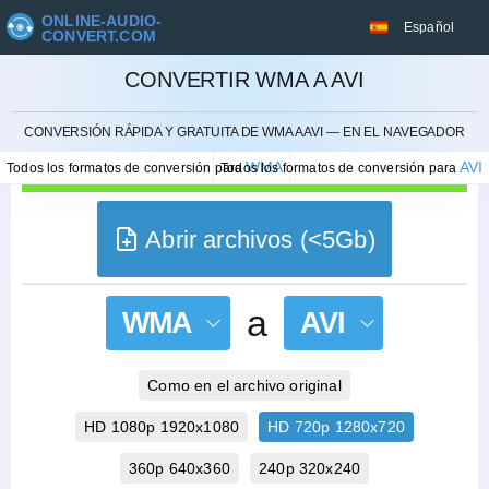
ONLINE-AUDIO-
Español
CONVERT.COM
CONVERTIR WMA A AVI
CANCELAR
CONVERSIÓN RÁPIDA Y GRATUITA DE WMA A AVI — EN EL NAVEGADOR
WMA
AVI
Todos los formatos de conversión para
Todos los formatos de conversión para
Abrir archivos (<5Gb)
a
WMA
AVI
Como en el archivo original
HD 1080p 1920x1080
HD 720p 1280x720
360p 640x360
240p 320x240