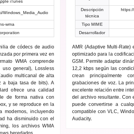
pple iTunes
Descripción
https:
wiki/Windows_Media_Audio
técnica
-ms-wma
Tipo MIME
orporation
Desarrollador
lia de códecs de audio
AMR (Adaptive Multi-Rate) 
anzada por primera vez en
optimizado para la codificac
formato WMA comprende
GSM. Permite adaptar dinám
, uso general), Lossless
12,2 kbps según las condic
audio multicanal de alta
crean principalmente c
 a baja tasa de bits). A
grabaciones de voz. La prin
ard ofrece una calidad
excelente relación entre int
e de forma nativa con
del archivo resultante. Con
ox, y se reproduce en la
puede convertirse a cualq
ia modernos, incluyendo
compatible con VLC, Windo
ad ha disminuido con el
Audacity.
ming, los archivos WMA
dows heredados.