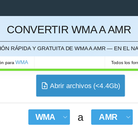
CONVERTIR WMA A AMR
ELAR
ÓN RÁPIDA Y GRATUITA DE WMA A AMR — EN EL 
WMA
ión para
Todos los fo
Abrir archivos (<4.4Gb)
a
WMA
AMR