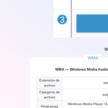
3
V
WMA
WMA — Windows Media Audio 
Extensión de
.w
archivo
Categoría de
aud
archivo
Windows Media Player V
Programas