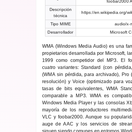
foobar2000 A
Descripción
https://en.wikipedia.org/
técnica
Tipo MIME
audio/x
Desarrollador
Microsoft C
WMA (Windows Media Audio) es una fami
propietarios desarrollada por Microsoft, l
1999 como competidor del MP3. El 
cuatro variantes: Standard (con pérdida
(WMA sin pérdida, para archivado), Pro (
resolución) y Voice (optimizado para voz
tasas de bits equivalentes, WMA Stand
comparable a MP3. WMA es compatibl
Windows Media Player y las consolas Xb
mayoría de los reproductores multimed
VLC y foobar2000. Aunque su popularid
auge de AAC y los servicios de strea
siguen siendo comunes en entornos Win