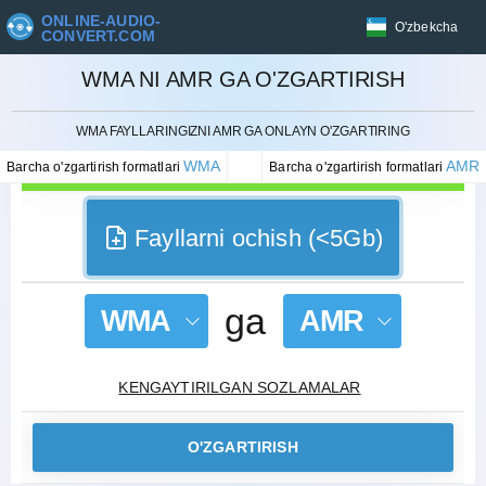
ONLINE-AUDIO-
O'zbekcha
CONVERT.COM
WMA NI AMR GA O'ZGARTIRISH
BEKOR QILISH
WMA FAYLLARINGIZNI AMR GA ONLAYN O'ZGARTIRING
WMA
AMR
Barcha o'zgartirish formatlari
Barcha o'zgartirish formatlari
Fayllarni ochish (<5Gb)
ga
WMA
AMR
KENGAYTIRILGAN SOZLAMALAR
O'ZGARTIRISH