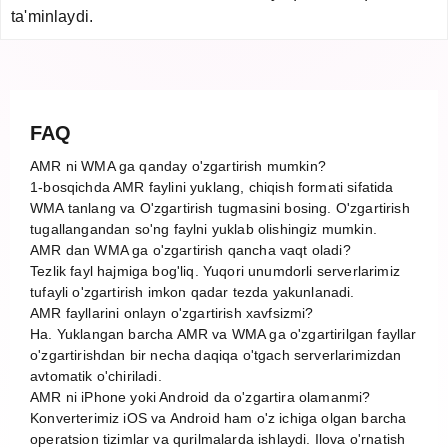
ta'minlaydi.
FAQ
AMR ni WMA ga qanday o'zgartirish mumkin?
1-bosqichda AMR faylini yuklang, chiqish formati sifatida
WMA tanlang va O'zgartirish tugmasini bosing. O'zgartirish
tugallangandan so'ng faylni yuklab olishingiz mumkin.
AMR dan WMA ga o'zgartirish qancha vaqt oladi?
Tezlik fayl hajmiga bog'liq. Yuqori unumdorli serverlarimiz
tufayli o'zgartirish imkon qadar tezda yakunlanadi.
AMR fayllarini onlayn o'zgartirish xavfsizmi?
Ha. Yuklangan barcha AMR va WMA ga o'zgartirilgan fayllar
o'zgartirishdan bir necha daqiqa o'tgach serverlarimizdan
avtomatik o'chiriladi.
AMR ni iPhone yoki Android da o'zgartira olamanmi?
Konverterimiz iOS va Android ham o'z ichiga olgan barcha
operatsion tizimlar va qurilmalarda ishlaydi. Ilova o'rnatish