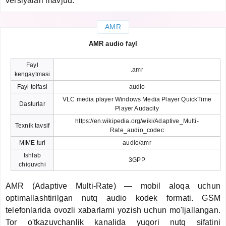
versiyalari mavjud.
AMR
AMR audio fayl
Fayl
.amr
kengaytmasi
Fayl toifasi
audio
VLC media player Windows Media Player QuickTime
Dasturlar
Player Audacity
https://en.wikipedia.org/wiki/Adaptive_Multi-
Texnik tavsif
Rate_audio_codec
MIME turi
audio/amr
Ishlab
3GPP
chiquvchi
AMR (Adaptive Multi-Rate) — mobil aloqa uchun
optimallashtirilgan nutq audio kodek formati. GSM
telefonlarida ovozli xabarlarni yozish uchun mo'ljallangan.
Tor o'tkazuvchanlik kanalida yuqori nutq sifatini