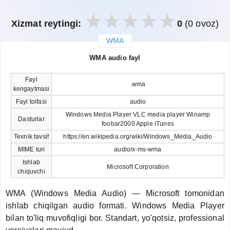
Xizmat reytingi:
0
(0 ovoz)
WMA
закрыть
WMA audio fayl
Fayl
.wma
kengaytmasi
Fayl toifasi
audio
Windows Media Player VLC media player Winamp
Dasturlar
foobar2000 Apple iTunes
Texnik tavsif
https://en.wikipedia.org/wiki/Windows_Media_Audio
MIME turi
audio/x-ms-wma
Ishlab
Microsoft Corporation
chiquvchi
WMA (Windows Media Audio) — Microsoft tomonidan
ishlab chiqilgan audio formati. Windows Media Player
bilan to'liq muvofiqligi bor. Standart, yo'qotsiz, professional