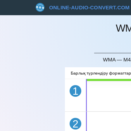
ONLINE-AUDIO-CONVERT.COM
WM
БОЛДЫ
WMA — M4A
Барлық түрлендіру форматта
1
2