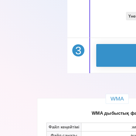
Үне
3
WMA
WMA дыбыстық ф
Файл кеңейтімі
.w
Файл санаты
au