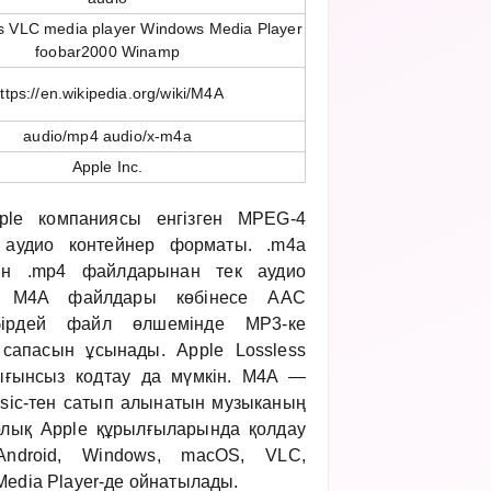
s VLC media player Windows Media Player
foobar2000 Winamp
ttps://en.wikipedia.org/wiki/M4A
audio/mp4 audio/x-m4a
Apple Inc.
e компаниясы енгізген MPEG-4
н аудио контейнер форматы. .m4a
тын .mp4 файлдарынан тек аудио
. M4A файлдары көбінесе AAC
 бірдей файл өлшемінде MP3-ке
сапасын ұсынады. Apple Lossless
ығынсыз кодтау да мүмкін. M4A —
usic-тен сатып алынатын музыканың
лық Apple құрылғыларында қолдау
 Android, Windows, macOS, VLC,
Media Player-де ойнатылады.