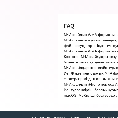
FAQ
M4A файлын WMA форматына 
M4A файлын жүктеп салыңыз,
файл секундтар ішінде жүктеу
M4A файлын WMA форматына 
Көптеген M4A файлдары секун
бірнеше минутқа дейін уақыт 
M4A файлдарын онлайн түрлен
Иә. Жүктелген барлық M4A фай
серверлерімізден автоматты 
M4A файлын iPhone немесе An
Иә, түрлендіргіш барлық құры
macOS. Мобильді браузерде с