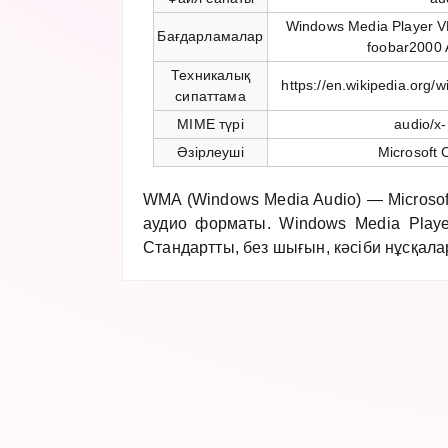
Windows Media Player V
Бағдарламалар
foobar2000 
Техникалық
https://en.wikipedia.org
сипаттама
MIME түрі
audio/x
Әзірлеуші
Microsoft 
WMA (Windows Media Audio) — Microsof
аудио форматы. Windows Media Player
Стандартты, без шығын, кәсіби нұсқала