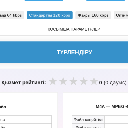
мді 64 kbps
Стандартты 128 kbps
Жақсы 160 kbps
Оптим
ҚОСЫМША ПАРАМЕТРЛЕР
ТҮРЛЕНДІРУ
Қызмет рейтингі:
0
(0 дауыс)
айл
M4A — MPEG-4
ma
Файл кеңейтімі
dio
Файл санаты