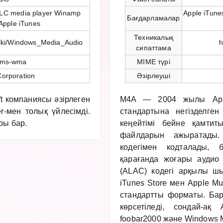
LC media player Winamp
Apple iTune
Бағдарламалар
Apple iTunes
Техникалық
/wiki/Windows_Media_Audio
h
сипаттама
-ms-wma
MIME түрі
Corporation
Әзірлеуші
t компаниясы әзірлеген
M4A — 2004 жылы Appl
-мен толық үйлесімді.
стандартына негізделге
ры бар.
кеңейтімі бейне қамти
файлдарын ажыратады
кодегімен кодталады,
қарағанда жоғары аудио 
(ALAC) кодегі арқылы ш
iTunes Store мен Apple M
стандартты форматы. Бар
көрсетіледі, сондай-ақ
foobar2000 және Windows 