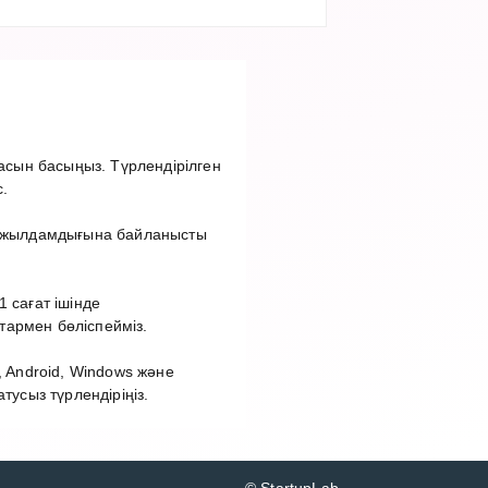
сын басыңыз. Түрлендірілген
.
ет жылдамдығына байланысты
 сағат ішінде
тармен бөліспейміз.
 Android, Windows және
сыз түрлендіріңіз.