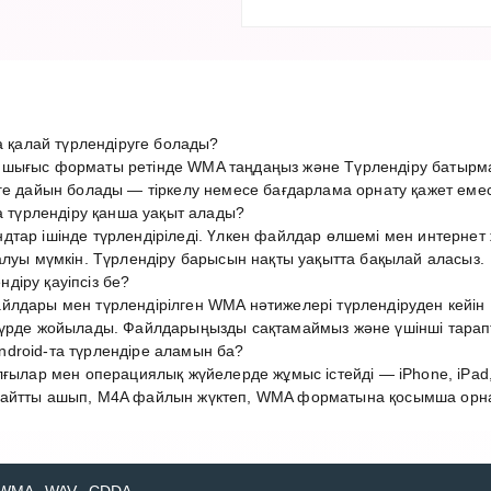
қалай түрлендіруге болады?
 шығыс форматы ретінде WMA таңдаңыз және Түрлендіру батырма
ге дайын болады — тіркелу немесе бағдарлама орнату қажет емес
түрлендіру қанша уақыт алады?
дтар ішінде түрлендіріледі. Үлкен файлдар өлшемі мен интерн
алуы мүмкін. Түрлендіру барысын нақты уақытта бақылай аласыз.
діру қауіпсіз бе?
лдары мен түрлендірілген WMA нәтижелері түрлендіруден кейін 1
түрде жойылады. Файлдарыңызды сақтамаймыз және үшінші тарап
droid-та түрлендіре аламын ба?
лғылар мен операциялық жүйелерде жұмыс істейді — iPhone, iPad,
айтты ашып, M4A файлын жүктеп, WMA форматына қосымша орнату