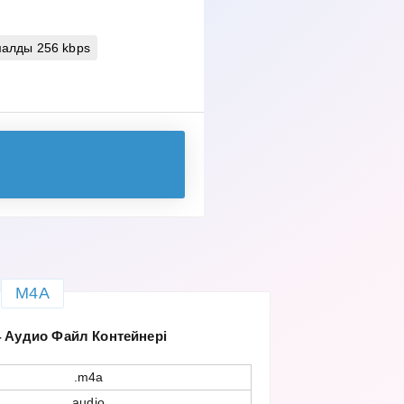
алды 256 kbps
M4A
 Аудио Файл Контейнері
.m4a
audio