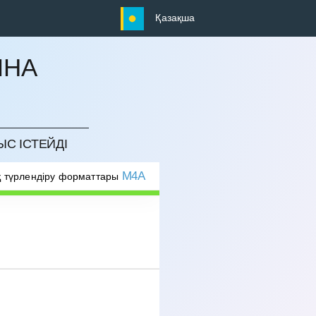
Қазақша
ЫНА
ЫС ІСТЕЙДІ
M4A
 түрлендіру форматтары