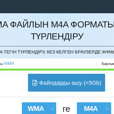
A ФАЙЛЫН M4A ФОРМАТ
ТҮРЛЕНДІРУ
РМАУ
 ТЕГІН ТҮРЛЕНДІРУ, КЕЗ КЕЛГЕН БРАУЗЕРДЕ ЖҰМ
WMA
ры
Барлық
Файлдарды ашу (<5Gb)
ге
WMA
M4A