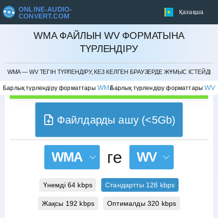
ONLINE-AUDIO-
Қазақша
CONVERT.COM
WMA ФАЙЛЫН WV ФОРМАТЫНА
ТҮРЛЕНДІРУ
БОЛДЫРМАУ
WMA — WV ТЕГІН ТҮРЛЕНДІРУ, КЕЗ КЕЛГЕН БРАУЗЕРДЕ ЖҰМЫС ІСТЕЙДІ
WMA
WV
Барлық түрлендіру форматтары
Барлық түрлендіру форматтары
Файлдарды ашу (<5Gb)
ге
WMA
WV
Үнемді 64 kbps
Стандартты 128 kbps
Жақсы 192 kbps
Оптималды 320 kbps