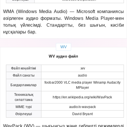
WMA (Windows Media Audio) — Microsoft компаниясы
әзірлеген аудио форматы. Windows Media Player-мен
толық үйлесімді. Стандартты, без шығын, кәсіби
нұсқалары бар.
WV
WV аудио файл
Файл кеңейтімі
.wv
Файл санаты
audio
foobar2000 VLC media player Winamp Audacity
Бағдарламалар
MPlayer
Техникалық
https://en.wikipedia.org/wiki/WavPack
сипаттама
MIME түрі
audio/x-wavpack
Әзірлеуші
David Bryant
WavPack (WV) — шығынсыз және гибридті режимдерді