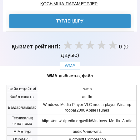
ҚОСЫМША ПАРАМЕТРЛЕР
ТҮРЛЕНДІРУ
Қызмет рейтингі:
0
(0
дауыс)
WMA
закрыть
WMA дыбыстық файл
Файл кеңейтімі
.wma
Файл санаты
audio
Windows Media Player VLC media player Winamp
Бағдарламалар
foobar2000 Apple iTunes
Техникалық
https://en.wikipedia.org/wiki/Windows_Media_Audio
сипаттама
MIME түрі
audio/x-ms-wma
Әзірлеуші
Microsoft Corporation