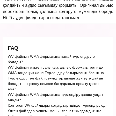
қолдайтын аудио сығымдау форматы. Оригинал дыбыс
деректерін толық қалпына келтіруге мүмкіндік береді.
Hi-Fi аудиофилдер арасында танымал.
FAQ
WV файлын WMA форматына қалай түрлендіруге
болады?
WV файлын жүктеп салыңыз, шығыс форматы ретінде
WMA таңдаңыз және Түрлендіру батырмасын басыңыз.
Түрлендірілген файл секундтар ішінде жүктеуге дайын
болады — тіркелу немесе бағдарлама орнату қажет
емес.
WV файлын WMA форматына түрлендіру қанша уақыт
алады?
Көптеген WV файлдары секундтар ішінде түрлендіріледі.
Үлкен файлдар өлшемі мен интернет жылдамдығына