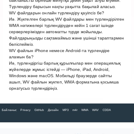
байланысты бірнеше минутқа дейін уақыт алуы мүмкін.
Түрлендіру барысын нақты уақытта бақылай аласыз.
WV файлдарын онлайн түрлендіру қауіпсіз бе?
Иә. Жүктелген барлық WV файлдары мен түрлендірілген
WMA нәтижелері түрлендіруден кейін 1 сағат ішінде
серверлерімізден автоматты түрде жойылады.
Файлдарыңызды сақтамаймыз және үшінші тараптармен
бөліспейміз.
WV файлын iPhone немесе Android-та түрлендіре
аламын ба?
Иә, түрлендіргіш барлық құрылғылар мен операциялық
жүйелерде жұмыс істейді — iPhone, iPad, Android,
Windows және macOS. Мобильді браузерде сайтты
ашып, WV файлын жүктеп, WMA форматына қосымша
орнатусыз түрлендіріңіз.
Байланыс
Privacy
GitHub
Дизайн
MP3
m4r
WMA
WAV
CDDA