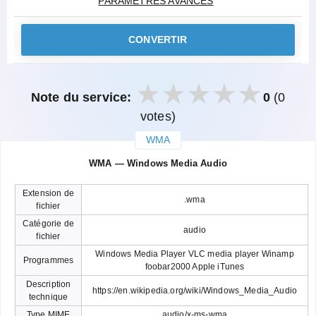
PARAMÈTRES AVANCÉS
CONVERTIR
Note du service:
0
(0
votes)
WMA
закрыть
WMA — Windows Media Audio
Extension de
.wma
fichier
Catégorie de
audio
fichier
Windows Media Player VLC media player Winamp
Programmes
foobar2000 Apple iTunes
Description
https://en.wikipedia.org/wiki/Windows_Media_Audio
technique
Type MIME
audio/x-ms-wma