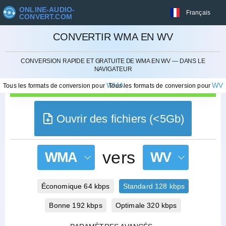
ONLINE-AUDIO-
Français
CONVERT.COM
CONVERTIR WMA EN WV
ANNULER
CONVERSION RAPIDE ET GRATUITE DE WMA EN WV — DANS LE
NAVIGATEUR
WMA
WV
Tous les formats de conversion pour
Tous les formats de conversion pour
Ouvrir des fichiers (<5Gb)
vers
WMA
WV
Économique 64 kbps
Standard 128 kbps
Bonne 192 kbps
Optimale 320 kbps