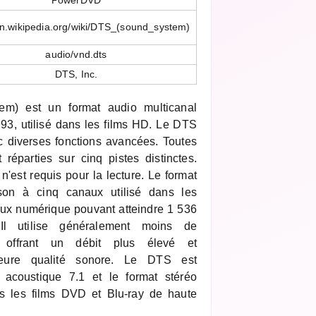
PowerDVD
/en.wikipedia.org/wiki/DTS_(sound_system)
audio/vnd.dts
DTS, Inc.
em) est un format audio multicanal
993, utilisé dans les films HD. Le DTS
c diverses fonctions avancées. Toutes
 réparties sur cinq pistes distinctes.
'est requis pour la lecture. Le format
son à cinq canaux utilisé dans les
lux numérique pouvant atteindre 1 536
l utilise généralement moins de
 offrant un débit plus élevé et
lleure qualité sonore. Le DTS est
 acoustique 7.1 et le format stéréo
ns les films DVD et Blu-ray de haute