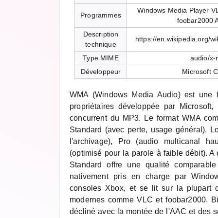
Windows Media Player V
Programmes
foobar2000 
Description
https://en.wikipedia.org/
technique
Type MIME
audio/x
Développeur
Microsoft C
WMA (Windows Media Audio) est une f
propriétaires développée par Microsof
concurrent du MP3. Le format WMA comp
Standard (avec perte, usage général), Lo
l'archivage), Pro (audio multicanal ha
(optimisé pour la parole à faible débit). 
Standard offre une qualité comparab
nativement pris en charge par Windo
consoles Xbox, et se lit sur la plupart 
modernes comme VLC et foobar2000. Bie
décliné avec la montée de l'AAC et des s