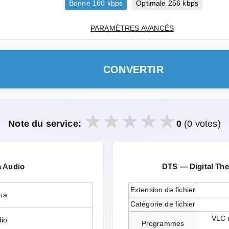
Bonne 160 kbps
Optimale 256 kbps
PARAMÈTRES AVANCÉS
CONVERTIR
Note du service:
0
(0 votes)
 Audio
DTS — Digital Th
Extension de fichier
ma
Catégorie de fichier
VLC 
dio
Programmes