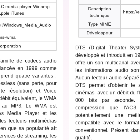
LC media player Winamp
Description
https:/
Apple iTunes
technique
Type MIME
wiki/Windows_Media_Audio
Développeur
-ms-wma
orporation
DTS (Digital Theater Syst
développé et introduit en 1
amille de codecs audio
offre un son multicanal ave
t, lancée en 1999 comme
les informations audio sont
rend quatre variantes :
Aucun lecteur audio séparé n
ssless (sans perte, pour
DTS permet d'obtenir le 
ute résolution) et Voice
cinémas, avec un débit du f
A débit équivalent, le WMA
000 bits par seconde. I
le au MP3. Le WMA est
compression que l'AC3,
ws Media Player et les
potentiellement une mei
des lecteurs multimédias
compatible avec le format
n que sa popularité ait
conventionnel. Présent da
ervices de streaming, les
qualité.