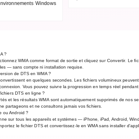
 environnements Windows
A ?
ectionnez WMA comme format de sortie et cliquez sur Convertir. Le fich
es — sans compte ni installation requise.
version de DTS en WMA ?
 convertissent en quelques secondes. Les fichiers volumineux peuven
de connexion. Vous pouvez suivre la progression en temps réel pendant
 fichiers DTS en ligne ?
ortés et les résultats WMA sont automatiquement supprimés de nos ser
e partageons et ne consultons jamais vos fichiers.
e ou Android ?
onne sur tous les appareils et systèmes — iPhone, iPad, Android, Wi
portez le fichier DTS et convertissez-le en WMA sans installer d'appl