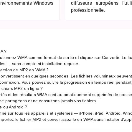
 environnements Windows
diffuseurs européens l'ut
professionnelle.
A ?
ectionnez WMA comme format de sortie et cliquez sur Convertir. Le fich
es — sans compte ni installation requise.
version de MP2 en WMA ?
 convertissent en quelques secondes. Les fichiers volumineux peuven
de connexion. Vous pouvez suivre la progression en temps réel pendant
 fichiers MP2 en ligne ?
ortés et les résultats WMA sont automatiquement supprimés de nos ser
e partageons et ne consultons jamais vos fichiers.
e ou Android ?
onne sur tous les appareils et systèmes — iPhone, iPad, Android, Wi
portez le fichier MP2 et convertissez-le en WMA sans installer d'appl