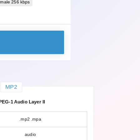
imale 256 kbps
MP2
G-1 Audio Layer II
.mp2 .mpa
audio