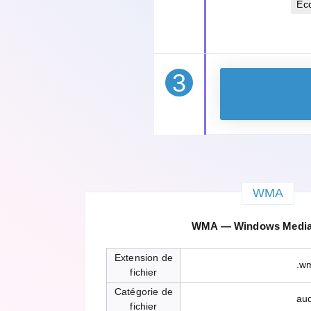
Éc
3
WMA
WMA — Windows Media
Extension de
.w
fichier
Catégorie de
au
fichier