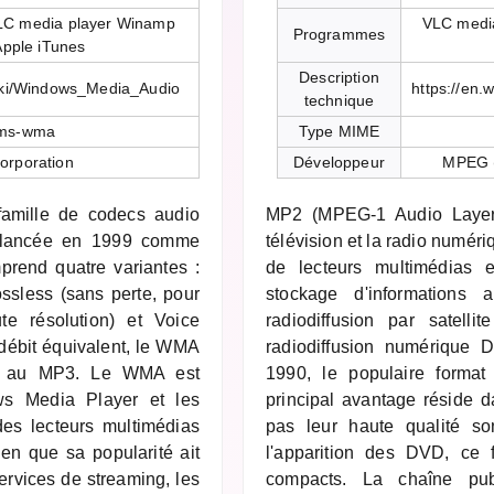
LC media player Winamp
VLC medi
Programmes
Apple iTunes
Description
wiki/Windows_Media_Audio
https://en.
technique
-ms-wma
Type MIME
orporation
Développeur
MPEG (
amille de codecs audio
MP2 (MPEG-1 Audio Layer I
t, lancée en 1999 comme
télévision et la radio numéri
rend quatre variantes :
de lecteurs multimédias e
ssless (sans perte, pour
stockage d'informations
ute résolution) et Voice
radiodiffusion par satell
A débit équivalent, le WMA
radiodiffusion numérique
le au MP3. Le WMA est
1990, le populaire forma
ws Media Player et les
principal avantage réside da
des lecteurs multimédias
pas leur haute qualité so
n que sa popularité ait
l'apparition des DVD, ce f
ervices de streaming, les
compacts. La chaîne pub