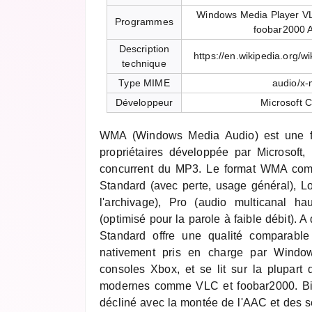
Windows Media Player V
Programmes
foobar2000 
Description
https://en.wikipedia.org/
technique
Type MIME
audio/x
Développeur
Microsoft C
WMA (Windows Media Audio) est une f
propriétaires développée par Microsof
concurrent du MP3. Le format WMA comp
Standard (avec perte, usage général), Lo
l'archivage), Pro (audio multicanal ha
(optimisé pour la parole à faible débit). 
Standard offre une qualité comparab
nativement pris en charge par Windo
consoles Xbox, et se lit sur la plupart 
modernes comme VLC et foobar2000. Bie
décliné avec la montée de l'AAC et des s