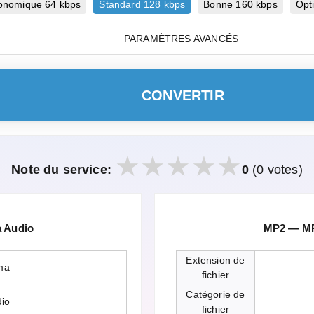
onomique 64 kbps
Standard 128 kbps
Bonne 160 kbps
Opt
PARAMÈTRES AVANCÉS
CONVERTIR
Note du service:
0
(0 votes)
 Audio
MP2 — MPE
Extension de
ma
fichier
Catégorie de
dio
fichier