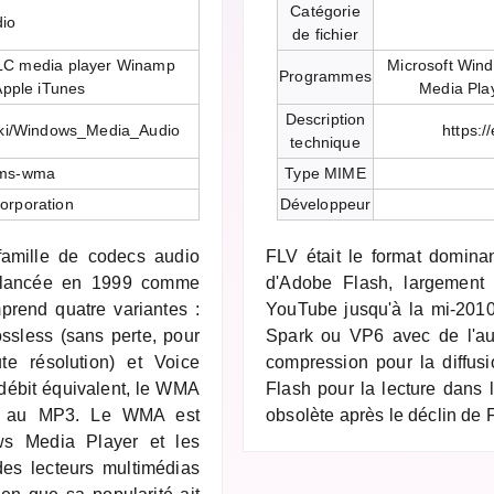
Catégorie
dio
de fichier
LC media player Winamp
Microsoft Win
Programmes
Apple iTunes
Media Pla
Description
wiki/Windows_Media_Audio
https:/
technique
-ms-wma
Type MIME
orporation
Développeur
amille de codecs audio
FLV était le format dominan
t, lancée en 1999 comme
d'Adobe Flash, largement
rend quatre variantes :
YouTube jusqu'à la mi-2010.
ssless (sans perte, pour
Spark ou VP6 avec de l'au
ute résolution) et Voice
compression pour la diffusi
A débit équivalent, le WMA
Flash pour la lecture dans 
le au MP3. Le WMA est
obsolète après le déclin de
ws Media Player et les
des lecteurs multimédias