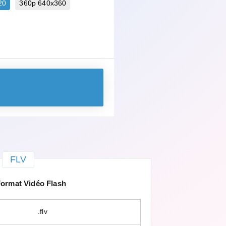
20
360p 640x360
FLV
ormat Vidéo Flash
.flv