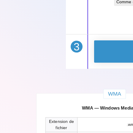
Comme da
3
WMA
WMA — Windows Media
Extension de
.w
fichier