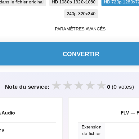
ns le fichier original
HD 1080p 1920x1080
HD 720p 1280x7
240p 320x240
PARAMÈTRES AVANCÉS
CONVERTIR
Note du service:
0
(0 votes)
 Audio
FLV — F
Extension
ma
de fichier