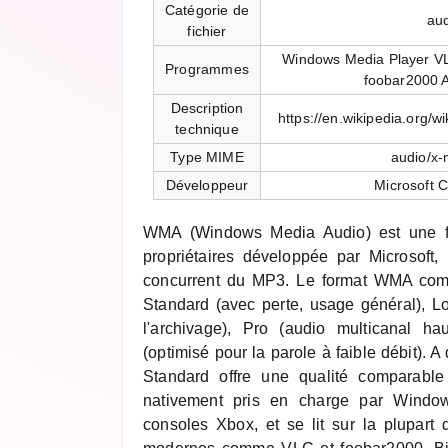
Catégorie de
au
fichier
Windows Media Player V
Programmes
foobar2000 
Description
https://en.wikipedia.org/
technique
Type MIME
audio/x
Développeur
Microsoft C
WMA (Windows Media Audio) est une f
propriétaires développée par Microsof
concurrent du MP3. Le format WMA comp
Standard (avec perte, usage général), Lo
l'archivage), Pro (audio multicanal ha
(optimisé pour la parole à faible débit). 
Standard offre une qualité comparab
nativement pris en charge par Windo
consoles Xbox, et se lit sur la plupart 