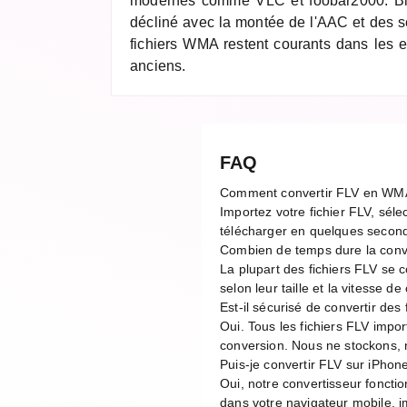
modernes comme VLC et foobar2000. Bie
décliné avec la montée de l'AAC et des s
fichiers WMA restent courants dans les
anciens.
FAQ
Comment convertir FLV en WM
Importez votre fichier FLV, séle
télécharger en quelques second
Combien de temps dure la con
La plupart des fichiers FLV se
selon leur taille et la vitesse 
Est-il sécurisé de convertir des 
Oui. Tous les fichiers FLV impo
conversion. Nous ne stockons, n
Puis-je convertir FLV sur iPhon
Oui, notre convertisseur foncti
dans votre navigateur mobile, im