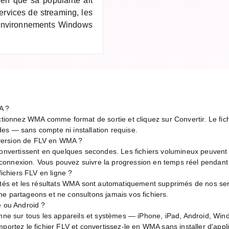
n que sa popularité ait
ervices de streaming, les
 environnements Windows
A ?
ctionnez WMA comme format de sortie et cliquez sur Convertir. Le fich
es — sans compte ni installation requise.
version de FLV en WMA ?
 convertissent en quelques secondes. Les fichiers volumineux peuvent
de connexion. Vous pouvez suivre la progression en temps réel pendant
fichiers FLV en ligne ?
rtés et les résultats WMA sont automatiquement supprimés de nos ser
e partageons et ne consultons jamais vos fichiers.
e ou Android ?
onne sur tous les appareils et systèmes — iPhone, iPad, Android, Wi
portez le fichier FLV et convertissez-le en WMA sans installer d'appli