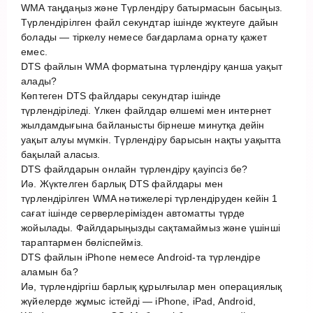
WMA таңдаңыз және Түрлендіру батырмасын басыңыз.
Түрлендірілген файл секундтар ішінде жүктеуге дайын
болады — тіркелу немесе бағдарлама орнату қажет
емес.
DTS файлын WMA форматына түрлендіру қанша уақыт
алады?
Көптеген DTS файлдары секундтар ішінде
түрлендіріледі. Үлкен файлдар өлшемі мен интернет
жылдамдығына байланысты бірнеше минутқа дейін
уақыт алуы мүмкін. Түрлендіру барысын нақты уақытта
бақылай аласыз.
DTS файлдарын онлайн түрлендіру қауіпсіз бе?
Иә. Жүктелген барлық DTS файлдары мен
түрлендірілген WMA нәтижелері түрлендіруден кейін 1
сағат ішінде серверлерімізден автоматты түрде
жойылады. Файлдарыңызды сақтамаймыз және үшінші
тараптармен бөліспейміз.
DTS файлын iPhone немесе Android-та түрлендіре
аламын ба?
Иә, түрлендіргіш барлық құрылғылар мен операциялық
жүйелерде жұмыс істейді — iPhone, iPad, Android,