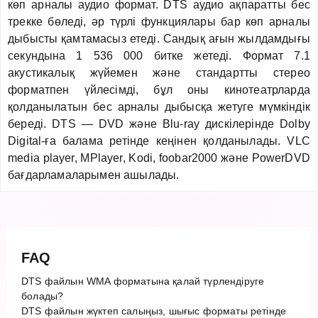
көп арналы аудио формат. DTS аудио ақпаратты бес
трекке бөледі, әр түрлі функциялары бар көп арналы
дыбысты қамтамасыз етеді. Сандық ағын жылдамдығы
секундына 1 536 000 битке жетеді. Формат 7.1
акустикалық жүйемен және стандартты стерео
форматпен үйлесімді, бұл оны кинотеатрларда
қолданылатын бес арналы дыбысқа жетуге мүмкіндік
береді. DTS — DVD және Blu-ray дискілерінде Dolby
Digital-ға балама ретінде кеңінен қолданылады. VLC
media player, MPlayer, Kodi, foobar2000 және PowerDVD
бағдарламаларымен ашылады.
FAQ
DTS файлын WMA форматына қалай түрлендіруге
болады?
DTS файлын жүктеп салыңыз, шығыс форматы ретінде