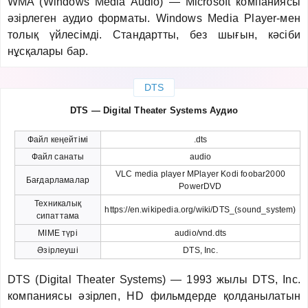
WMA (Windows Media Audio) — Microsoft компаниясы
әзірлеген аудио форматы. Windows Media Player-мен
толық үйлесімді. Стандартты, без шығын, кәсіби
нұсқалары бар.
DTS
DTS — Digital Theater Systems Аудио
Файл кеңейтімі
.dts
Файл санаты
audio
VLC media player MPlayer Kodi foobar2000
Бағдарламалар
PowerDVD
Техникалық
https://en.wikipedia.org/wiki/DTS_(sound_system)
сипаттама
MIME түрі
audio/vnd.dts
Әзірлеуші
DTS, Inc.
DTS (Digital Theater Systems) — 1993 жылы DTS, Inc.
компаниясы әзірлеп, HD фильмдерде қолданылатын