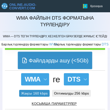
ONLINE-AUDIO-
Қазақша
CONVERT.COM
WMA ФАЙЛЫН DTS ФОРМАТЫНА
ТҮРЛЕНДІРУ
БОЛДЫРМАУ
WMA — DTS ТЕГІН ТҮРЛЕНДІРУ, КЕЗ КЕЛГЕН БРАУЗЕРДЕ ЖҰМЫС ІСТЕЙДІ
WMA
DTS
Барлық түрлендіру форматтары
Барлық түрлендіру форматтары
Файлдарды ашу (<5Gb)
ге
WMA
DTS
Жақсы 160 kbps
Оптималды 256 kbps
ҚОСЫМША ПАРАМЕТРЛЕР