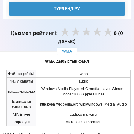
ТҮРЛЕНДІРУ
Қызмет рейтингі:
0
(0
дауыс)
WMA
закрыть
WMA дыбыстық файл
Файл кеңейтімі
.wma
Файл санаты
audio
Windows Media Player VLC media player Winamp
Бағдарламалар
foobar2000 Apple iTunes
Техникалық
https://en.wikipedia.org/wiki/Windows_Media_Audio
сипаттама
MIME түрі
audio/x-ms-wma
Әзірлеуші
Microsoft Corporation