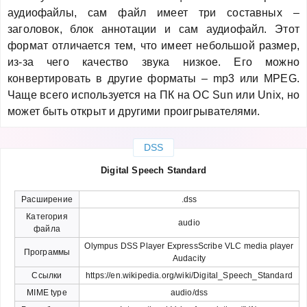
аудиофайлы, сам файл имеет три составных –
заголовок, блок аннотации и сам аудиофайл. Этот
формат отличается тем, что имеет небольшой размер,
из-за чего качество звука низкое. Его можно
конвертировать в другие форматы – mp3 или MPEG.
Чаще всего используется на ПК на OC Sun или Unix, но
может быть открыт и другими проигрывателями.
DSS
Digital Speech Standard
Расширение
.dss
Категория
audio
файла
Olympus DSS Player ExpressScribe VLC media player
Программы
Audacity
Ссылки
https://en.wikipedia.org/wiki/Digital_Speech_Standard
MIME type
audio/dss