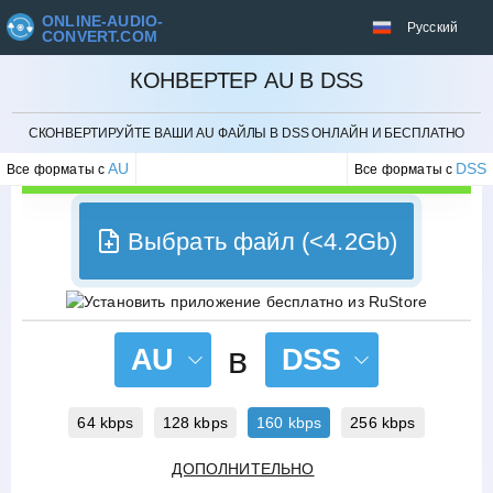
ONLINE-AUDIO-
Русский
CONVERT.COM
КОНВЕРТЕР AU В DSS
ОТМЕНИТЬ
СКОНВЕРТИРУЙТЕ ВАШИ AU ФАЙЛЫ В DSS ОНЛАЙН И БЕСПЛАТНО
AU
DSS
Все форматы с
Все форматы с
Выбрать файл (<4.2Gb)
в
AU
DSS
64 kbps
128 kbps
160 kbps
256 kbps
ДОПОЛНИТЕЛЬНО