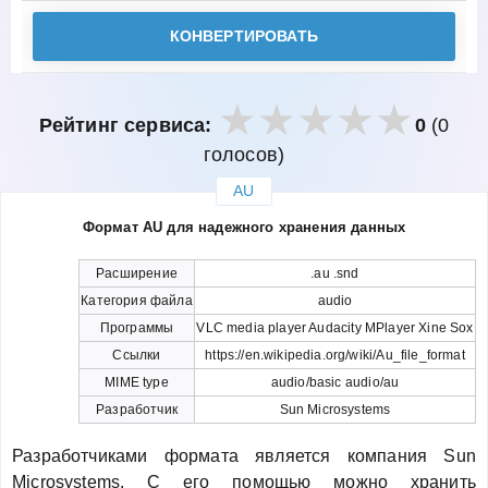
КОНВЕРТИРОВАТЬ
Рейтинг сервиса:
0
(0
голосов)
AU
закрыть
Формат AU для надежного хранения данных
Расширение
.au .snd
Категория файла
audio
Программы
VLC media player Audacity MPlayer Xine Sox
Ссылки
https://en.wikipedia.org/wiki/Au_file_format
MIME type
audio/basic audio/au
Разработчик
Sun Microsystems
Разработчиками формата является компания Sun
Microsystems. С его помощью можно хранить