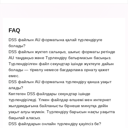
FAQ
DSS файлын AU форматына қалай түрлендіруге
болады?
DSS файлын жүктеп салыңыз, шығыс форматы ретінде
AU таңдаңыз және Түрлендіру батырмасын басыңыз.
Түрлендірілген файл секундтар ішінде жүктеуге дайын
болады — тіркелу немесе бағдарлама орнату қажет
емес.
DSS файлын AU форматына түрлендіру қанша уақыт
алады?
Көптеген DSS файлдары секундтар ішінде
түрлендіріледі. Үлкен файлдар өлшемі мен интернет
жылдамдығына байланысты бірнеше минутқа дейін
уақыт алуы мүмкін. Түрлендіру барысын нақты уақытта
бақылай аласыз.
DSS файлдарын онлайн түрлендіру қауіпсіз бе?