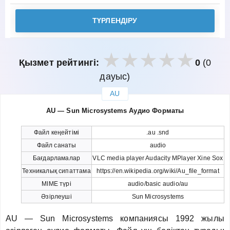
ТҮРЛЕНДІРУ
Қызмет рейтингі:
0
(0
дауыс)
AU
закрыть
AU — Sun Microsystems Аудио Форматы
Файл кеңейтімі
.au .snd
Файл санаты
audio
Бағдарламалар
VLC media player Audacity MPlayer Xine Sox
Техникалық сипаттама
https://en.wikipedia.org/wiki/Au_file_format
MIME түрі
audio/basic audio/au
Әзірлеуші
Sun Microsystems
AU — Sun Microsystems компаниясы 1992 жылы