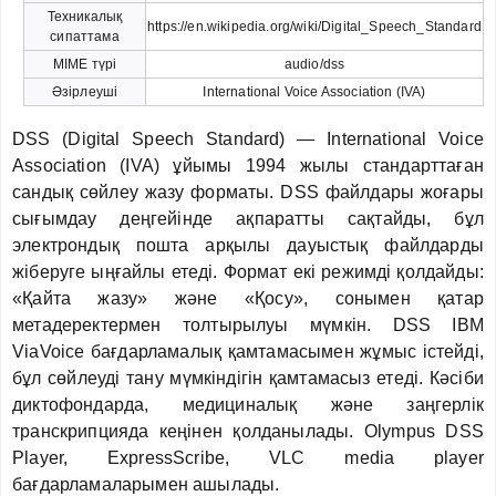
Техникалық
https://en.wikipedia.org/wiki/Digital_Speech_Standard
сипаттама
MIME түрі
audio/dss
Әзірлеуші
International Voice Association (IVA)
DSS (Digital Speech Standard) — International Voice
Association (IVA) ұйымы 1994 жылы стандарттаған
сандық сөйлеу жазу форматы. DSS файлдары жоғары
сығымдау деңгейінде ақпаратты сақтайды, бұл
электрондық пошта арқылы дауыстық файлдарды
жіберуге ыңғайлы етеді. Формат екі режимді қолдайды:
«Қайта жазу» және «Қосу», сонымен қатар
метадеректермен толтырылуы мүмкін. DSS IBM
ViaVoice бағдарламалық қамтамасымен жұмыс істейді,
бұл сөйлеуді тану мүмкіндігін қамтамасыз етеді. Кәсіби
диктофондарда, медициналық және заңгерлік
транскрипцияда кеңінен қолданылады. Olympus DSS
Player, ExpressScribe, VLC media player
бағдарламаларымен ашылады.