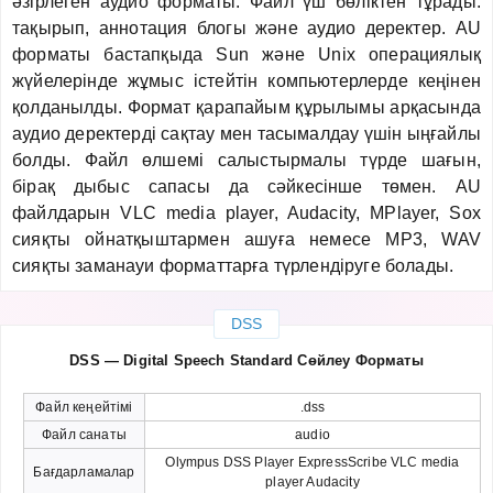
әзірлеген аудио форматы. Файл үш бөліктен тұрады:
тақырып, аннотация блогы және аудио деректер. AU
форматы бастапқыда Sun және Unix операциялық
жүйелерінде жұмыс істейтін компьютерлерде кеңінен
қолданылды. Формат қарапайым құрылымы арқасында
аудио деректерді сақтау мен тасымалдау үшін ыңғайлы
болды. Файл өлшемі салыстырмалы түрде шағын,
бірақ дыбыс сапасы да сәйкесінше төмен. AU
файлдарын VLC media player, Audacity, MPlayer, Sox
сияқты ойнатқыштармен ашуға немесе MP3, WAV
сияқты заманауи форматтарға түрлендіруге болады.
DSS
DSS — Digital Speech Standard Сөйлеу Форматы
Файл кеңейтімі
.dss
Файл санаты
audio
Olympus DSS Player ExpressScribe VLC media
Бағдарламалар
player Audacity