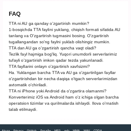
FAQ
TTA ni AU ga qanday o'zgartirish mumkin?
1-bosqichda TTA faylini yuklang, chiqish formati sifatida AU
tanlang va O'zgartirish tugmasini bosing. O'zgartirish
tugallangandan so'ng faylni yuklab olishingiz mumkin.
TTA dan AU ga o'zgartirish qancha vaqt oladi?
Tezlik fayl hajmiga bog'liq. Yuqori unumdorli serverlarimiz
tufayli o'zgartirish imkon qadar tezda yakunlanadi.
TTA fayllarini onlayn o'zgartirish xavfsizmi?
Ha. Yuklangan barcha TTA va AU ga o'zgartirilgan fayllar
o'zgartirishdan bir necha daqiqa o'tgach serverlarimizdan
avtomatik o'chiriladi.
TTA ni iPhone yoki Android da o'zgartira olamanmi?
Konverterimiz iOS va Android ham o'z ichiga olgan barcha
operatsion tizimlar va qurilmalarda ishlaydi. Ilova o'rnatish
talab etilmaydi.
Aloqa
Privacy
GitHub
Дизайн
MP3
m4r
WMA
WAV
CDDA