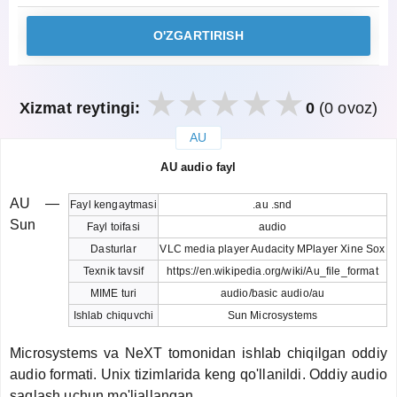
O'ZGARTIRISH
Xizmat reytingi:
0
(0 ovoz)
AU
закрыть
AU audio fayl
AU —
Fayl kengaytmasi
.au .snd
Sun
Fayl toifasi
audio
Dasturlar
VLC media player Audacity MPlayer Xine Sox
Texnik tavsif
https://en.wikipedia.org/wiki/Au_file_format
MIME turi
audio/basic audio/au
Ishlab chiquvchi
Sun Microsystems
Microsystems va NeXT tomonidan ishlab chiqilgan oddiy
audio formati. Unix tizimlarida keng qo'llanildi. Oddiy audio
saqlash uchun mo'ljallangan.