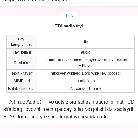
TTA
TTA audio fayl
Fayl
.tta
kengaytmasi
Fayl toifasi
audio
foobar2000 VLC media player Winamp Audacity
Dasturlar
MPlayer
Texnik tavsif
https://en.wikipedia.org/wiki/TTA_(codec)
MIME turi
audio/x-tta
Ishlab chiquvchi
Alexander Djourik
TTA (True Audio) — yo'qotsiz siqiladigan audio formati. CD
sifatidagi ovozni hech qanday sifat yo'qolishisiz saqlaydi.
FLAC formatiga yaxshi alternativa hisoblanadi.