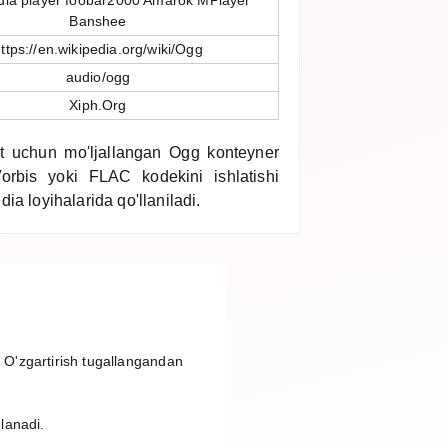
ia player foobar2000 Amarok MPlayer
Banshee
ttps://en.wikipedia.org/wiki/Ogg
audio/ogg
Xiph.Org
 uchun mo'ljallangan Ogg konteyner
Vorbis yoki FLAC kodekini ishlatishi
ia loyihalarida qo'llaniladi.
. O'zgartirish tugallangandan
nlanadi.