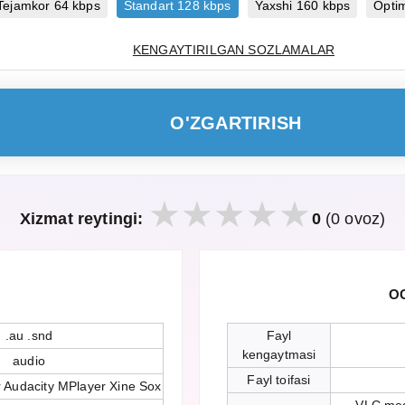
Tejamkor 64 kbps
Standart 128 kbps
Yaxshi 160 kbps
Opti
KENGAYTIRILGAN SOZLAMALAR
O'ZGARTIRISH
Xizmat reytingi:
0
(0 ovoz)
OG
.au .snd
Fayl
kengaytmasi
audio
Fayl toifasi
 Audacity MPlayer Xine Sox