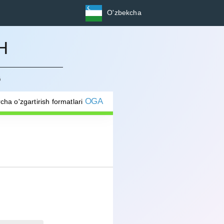
O'zbekcha
H
G
OGA
cha o'zgartirish formatlari