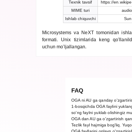
Texnik tavsif
https://en.wikip
MIME turi
audio
Ishlab chiquvchi
Sun
Microsystems va NeXT tomonidan ishlab
formati. Unix tizimlarida keng qo'llani
uchun mo'ljallangan.
FAQ
OGA ni AU ga qanday o'zgartir
1-bosqichda OGA faylini yuklang,
so'ng faylni yuklab olishingiz m
OGA dan AU ga o'zgartirish qan
Tezlik fayl hajmiga bog'liq. Yuq
OGA fayllarini onlayn o'zgartiri