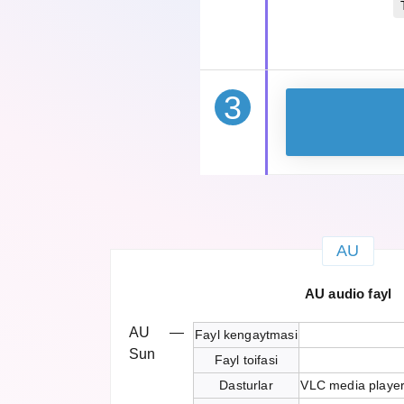
3
AU
AU audio fayl
AU —
Fayl kengaytmasi
Sun
Fayl toifasi
Dasturlar
VLC media player