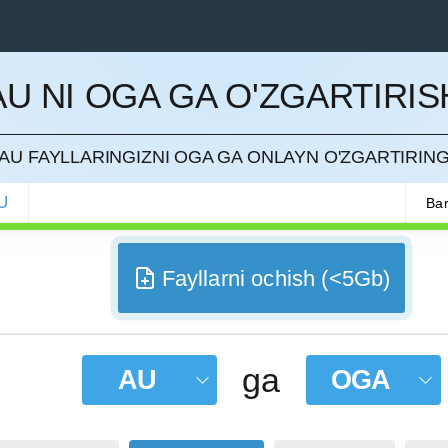
AU NI OGA GA O'ZGARTIRIS
QILISH
AU FAYLLARINGIZNI OGA GA ONLAYN O'ZGARTIRIN
U
Bar
Fayllarni ochish (<5Gb)
ga
AU
OGA