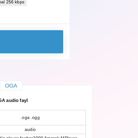
mal 256 kbps
OGA
A audio fayl
.oga .ogg
audio