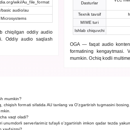
VLC med
edia.org/wiki/Au_file_format
Dasturlar
/basic audio/au
Texnik tavsif
h
 Microsystems
MIME turi
Ishlab chiquvchi
 chiqilgan oddiy audio
ldi. Oddiy audio saqlash
OGA — faqat audio kontent
formatining kengaytmasi. 
mumkin. Ochiq kodli multimed
ish mumkin?
 chiqish formati sifatida AU tanlang va O'zgartirish tugmasini bosing
umkin.
cha vaqt oladi?
ori unumdorli serverlarimiz tufayli o'zgartirish imkon qadar tezda yaku
sh xavfsizmi?