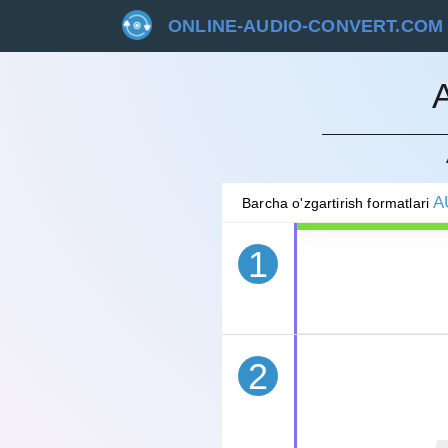
ONLINE-AUDIO-CONVERT.COM
BEKOR 
A
Barcha o'zgartirish formatlari
1
2