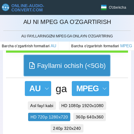
ONLINE-AUDIO-
O'zbekcha
CONVERT.COM
AU NI MPEG GA O'ZGARTIRISH
BEKOR QILISH
AU FAYLLARINGIZNI MPEG GA ONLAYN O'ZGARTIRING
AU
MPEG
Barcha o'zgartirish formatlari
Barcha o'zgartirish formatlari
Fayllarni ochish (<5Gb)
ga
AU
MPEG
Asl fayl kabi
HD 1080p 1920x1080
HD 720p 1280x720
360p 640x360
240p 320x240