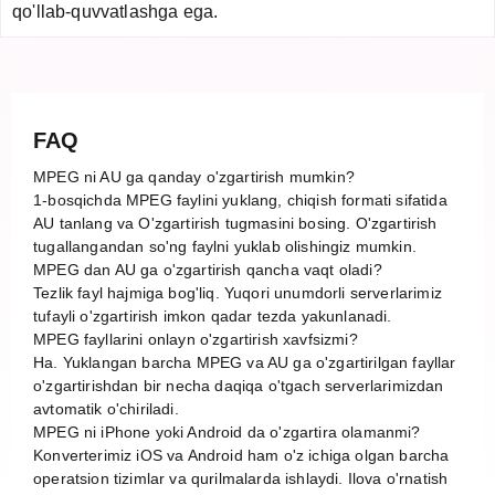
qo'llab-quvvatlashga ega.
FAQ
MPEG ni AU ga qanday o'zgartirish mumkin?
1-bosqichda MPEG faylini yuklang, chiqish formati sifatida
AU tanlang va O'zgartirish tugmasini bosing. O'zgartirish
tugallangandan so'ng faylni yuklab olishingiz mumkin.
MPEG dan AU ga o'zgartirish qancha vaqt oladi?
Tezlik fayl hajmiga bog'liq. Yuqori unumdorli serverlarimiz
tufayli o'zgartirish imkon qadar tezda yakunlanadi.
MPEG fayllarini onlayn o'zgartirish xavfsizmi?
Ha. Yuklangan barcha MPEG va AU ga o'zgartirilgan fayllar
o'zgartirishdan bir necha daqiqa o'tgach serverlarimizdan
avtomatik o'chiriladi.
MPEG ni iPhone yoki Android da o'zgartira olamanmi?
Konverterimiz iOS va Android ham o'z ichiga olgan barcha
operatsion tizimlar va qurilmalarda ishlaydi. Ilova o'rnatish