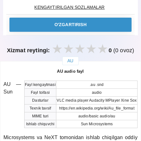
KENGAYTIRILGAN SOZLAMALAR
O'ZGARTIRISH
Xizmat reytingi:
0
(0 ovoz)
AU
закрыть
AU audio fayl
AU —
Fayl kengaytmasi
.au .snd
Sun
Fayl toifasi
audio
Dasturlar
VLC media player Audacity MPlayer Xine Sox
Texnik tavsif
https://en.wikipedia.org/wiki/Au_file_format
MIME turi
audio/basic audio/au
Ishlab chiquvchi
Sun Microsystems
Microsystems va NeXT tomonidan ishlab chiqilgan oddiy