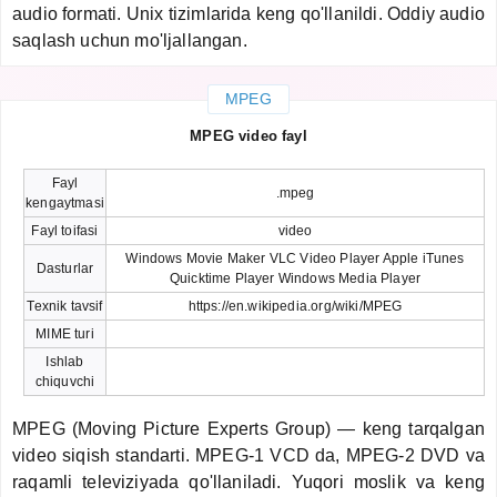
audio formati. Unix tizimlarida keng qo'llanildi. Oddiy audio
saqlash uchun mo'ljallangan.
MPEG
MPEG video fayl
Fayl
.mpeg
kengaytmasi
Fayl toifasi
video
Windows Movie Maker VLC Video Player Apple iTunes
Dasturlar
Quicktime Player Windows Media Player
Texnik tavsif
https://en.wikipedia.org/wiki/MPEG
MIME turi
Ishlab
chiquvchi
MPEG (Moving Picture Experts Group) — keng tarqalgan
video siqish standarti. MPEG-1 VCD da, MPEG-2 DVD va
raqamli televiziyada qo'llaniladi. Yuqori moslik va keng