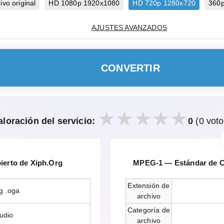
vo original
HD 1080p 1920x1080
HD 720p 1280x720
360
AJUSTES AVANZADOS
CONVERTIR
aloración del servicio:
0
(0 voto
erto de Xiph.Org
MPEG-1 — Estándar de Co
Extensión de
g .oga
archivo
Categoría de
udio
archivo