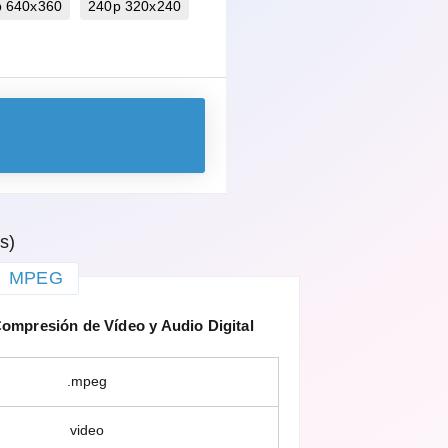
p 640x360
240p 320x240
s)
MPEG
mpresión de Vídeo y Audio Digital
.mpeg
video