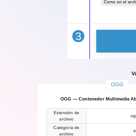
Como en el archi
3
V
OGG
OGG — Contenedor Multimedia Abi
Extensión de
.og
archivo
Categoría de
a
archivo