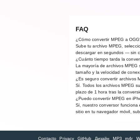
FAQ
¿Cómo convertir MPEG a OGG
Sube tu archivo MPEG, seleccion
descargar en segundos — sin cu
¿Cuánto tiempo tarda la conv
La mayoría de archivos MPEG s
tamaño y la velocidad de conex
¿Es seguro convertir archivos
Sí. Todos los archivos MPEG su
plazo de 1 hora tras la conver
¿Puedo convertir MPEG en iPh
Sí, nuestro conversor funciona 
sitio en tu navegador móvil, su
Contacto
Privacy
GitHub
Дизайн
MP3
m4r
W