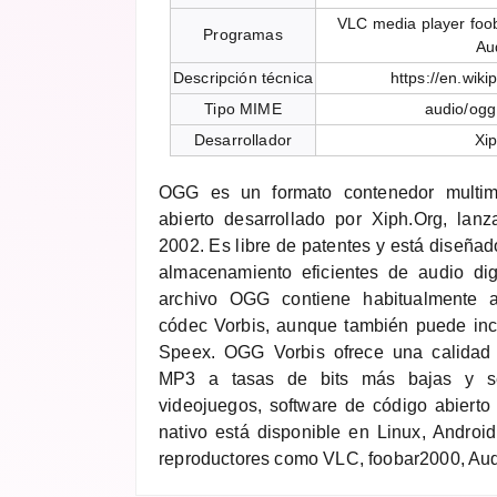
VLC media player fo
Programas
Au
Descripción técnica
https://en.wiki
Tipo MIME
audio/ogg
Desarrollador
Xi
OGG es un formato contenedor multim
abierto desarrollado por Xiph.Org, lan
2002. Es libre de patentes y está diseñado
almacenamiento eficientes de audio dig
archivo OGG contiene habitualmente a
códec Vorbis, aunque también puede inc
Speex. OGG Vorbis ofrece una calidad
MP3 a tasas de bits más bajas y s
videojuegos, software de código abierto
nativo está disponible en Linux, Andro
reproductores como VLC, foobar2000, Aud