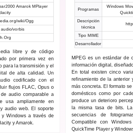
obar2000 Amarok MPlayer
Windows Movi
Programas
dacity
Quickt
pedia.org/wiki/Ogg
Descripción
htt
técnica
 audio/vorbis
Tipo MIME
ph.Org
Desarrollador
edia libre y de código
MPEG es un estándar de c
zado por primera vez en
información digital, diseñad
 para la transmisión y el
En total existen cinco var
ital de alta calidad. Un
refinamiento de la anterior
udio codificado con el
más concreta. El formato se 
luir flujos FLAC, Opus o
domésticos como por caden
 de audio comparable a
produce un deterioro percep
e usa ampliamente en
la misma tasa de bits. La
 y audio web. El soporte
secuencias de fotograma
id y Windows a través de
Compatible con Windows 
acity y Amarok.
QuickTime Player y Windows