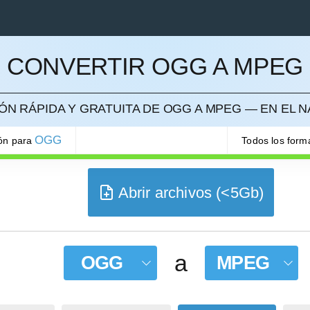
CONVERTIR OGG A MPEG
ELAR
ÓN RÁPIDA Y GRATUITA DE OGG A MPEG — EN EL 
OGG
ión para
Todos los form
Abrir archivos (<5Gb)
a
OGG
MPEG