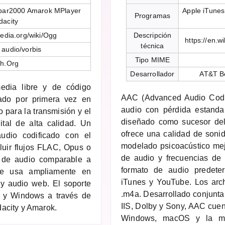
obar2000 Amarok MPlayer
Apple iTune
Programas
dacity
pedia.org/wiki/Ogg
Descripción
https://en.
técnica
 audio/vorbis
Tipo MIME
ph.Org
Desarrollador
AT&T Be
edia libre y de código
AAC (Advanced Audio Codi
zado por primera vez en
audio con pérdida estand
 para la transmisión y el
diseñado como sucesor del
ital de alta calidad. Un
ofrece una calidad de soni
udio codificado con el
modelado psicoacústico mej
luir flujos FLAC, Opus o
de audio y frecuencias de
 de audio comparable a
formato de audio predeter
e usa ampliamente en
iTunes y YouTube. Los arch
 y audio web. El soporte
.m4a. Desarrollado conjunt
id y Windows a través de
IIS, Dolby y Sony, AAC cuen
acity y Amarok.
Windows, macOS y la may