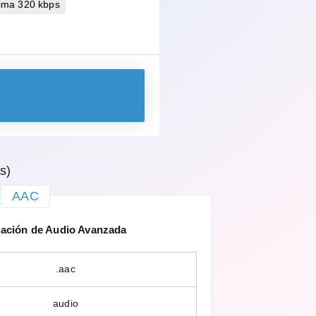
ima 320 kbps
s)
AAC
ación de Audio Avanzada
.aac
audio