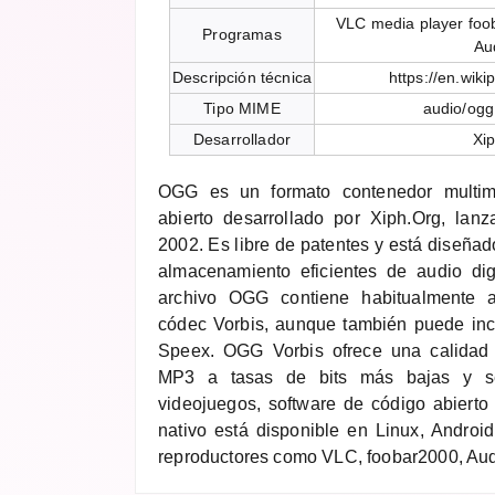
VLC media player fo
Programas
Au
Descripción técnica
https://en.wiki
Tipo MIME
audio/ogg
Desarrollador
Xi
OGG es un formato contenedor multim
abierto desarrollado por Xiph.Org, lan
2002. Es libre de patentes y está diseñado
almacenamiento eficientes de audio dig
archivo OGG contiene habitualmente a
códec Vorbis, aunque también puede inc
Speex. OGG Vorbis ofrece una calidad
MP3 a tasas de bits más bajas y s
videojuegos, software de código abierto
nativo está disponible en Linux, Andro
reproductores como VLC, foobar2000, Aud