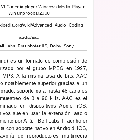
s VLC media player Windows Media Player
Winamp foobar2000
wikipedia.org/wiki/Advanced_Audio_Coding
audio/aac
ll Labs, Fraunhofer IIS, Dolby, Sony
ng) es un formato de compresión de
arizado por el grupo MPEG en 1997,
 MP3. A la misma tasa de bits, AAC
do notablemente superior gracias a un
orado, soporte para hasta 48 canales
 muestreo de 8 a 96 kHz. AAC es el
minado en dispositivos Apple, iOS,
ivos suelen usar la extensión .aac o
amente por AT&T Bell Labs, Fraunhofer
ta con soporte nativo en Android, iOS,
oría de reproductores multimedia