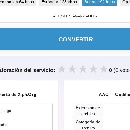
conómica 64 kbps
Estándar 128 kbps
Buena 192 kbps
Ópt
AJUSTES AVANZADOS
CONVERTIR
aloración del servicio:
0
(0 voto
erto de Xiph.Org
AAC — Codific
Extensión de
g .oga
archivo
Categoría de
udio
archivo