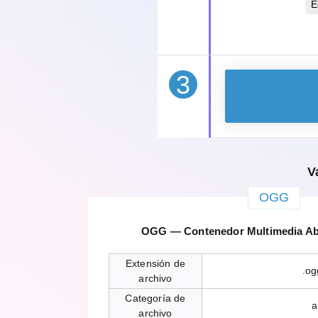
E
3
V
OGG
OGG — Contenedor Multimedia Abi
Extensión de
.og
archivo
Categoría de
a
archivo