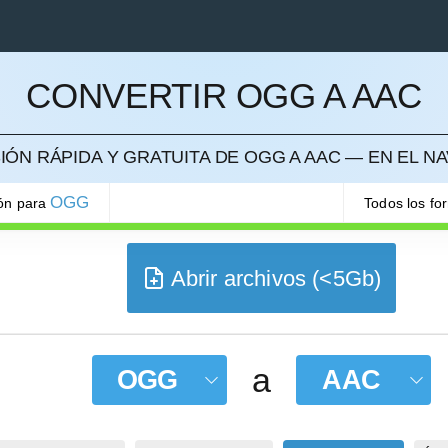
CONVERTIR OGG A AAC
ELAR
ÓN RÁPIDA Y GRATUITA DE OGG A AAC — EN EL 
OGG
ión para
Todos los fo
Abrir archivos (<5Gb)
a
OGG
AAC