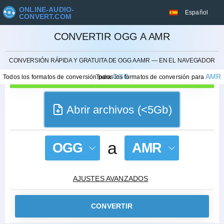
ONLINE-AUDIO-
Español
CONVERT.COM
CONVERTIR OGG A AMR
CANCELAR
CONVERSIÓN RÁPIDA Y GRATUITA DE OGG A AMR — EN EL NAVEGADOR
OGG
AMR
Todos los formatos de conversión para
Todos los formatos de conversión para
Abrir archivos (<5Gb)
a
OGG
AMR
AJUSTES AVANZADOS
CONVERTIR