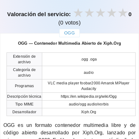
Valoración del servicio:
0
(0 votos)
OGG
закрыть
OGG — Contenedor Multimedia Abierto de Xiph.Org
Extensión de
.ogg .oga
archivo
Categoría de
audio
archivo
VLC media player foobar2000 Amarok MPlayer
Programas
Audacity
Descripción técnica
https://en.wikipedia.org/wiki/Ogg
Tipo MIME
audio/ogg audio/vorbis
Desarrollador
Xiph.Org
OGG es un formato contenedor multimedia libre y de
código abierto desarrollado por Xiph.Org, lanzado por