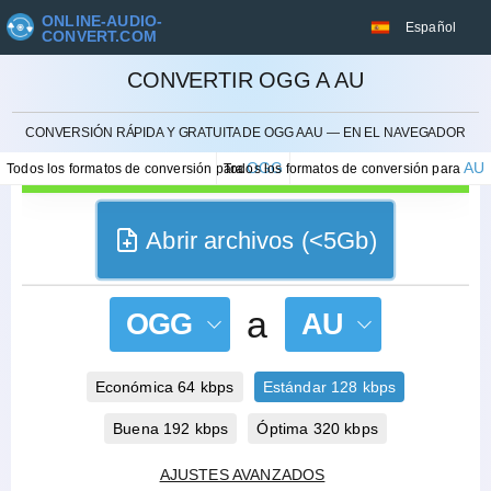
ONLINE-AUDIO-
Español
CONVERT.COM
CONVERTIR OGG A AU
CANCELAR
CONVERSIÓN RÁPIDA Y GRATUITA DE OGG A AU — EN EL NAVEGADOR
OGG
AU
Todos los formatos de conversión para
Todos los formatos de conversión para
Abrir archivos (<5Gb)
a
OGG
AU
Económica 64 kbps
Estándar 128 kbps
Buena 192 kbps
Óptima 320 kbps
AJUSTES AVANZADOS