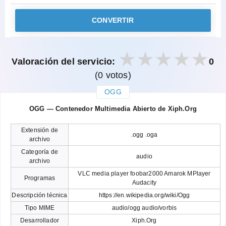
CONVERTIR
Valoración del servicio:
0
(0 votos)
OGG
закрыть
OGG — Contenedor Multimedia Abierto de Xiph.Org
Extensión de
.ogg .oga
archivo
Categoría de
audio
archivo
VLC media player foobar2000 Amarok MPlayer
Programas
Audacity
Descripción técnica
https://en.wikipedia.org/wiki/Ogg
Tipo MIME
audio/ogg audio/vorbis
Desarrollador
Xiph.Org