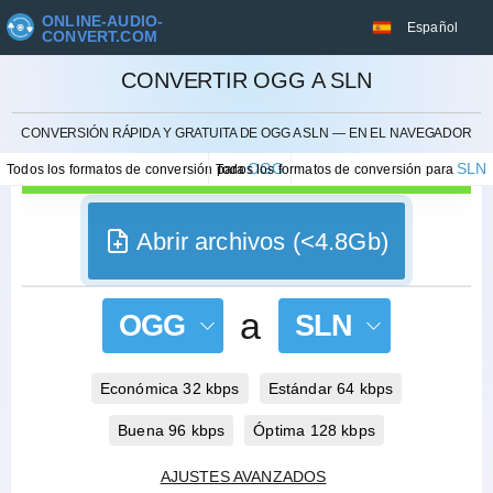
ONLINE-AUDIO-
Español
CONVERT.COM
CONVERTIR OGG A SLN
CANCELAR
CONVERSIÓN RÁPIDA Y GRATUITA DE OGG A SLN — EN EL NAVEGADOR
OGG
SLN
Todos los formatos de conversión para
Todos los formatos de conversión para
Abrir archivos (<4.8Gb)
a
OGG
SLN
Económica 32 kbps
Estándar 64 kbps
Buena 96 kbps
Óptima 128 kbps
AJUSTES AVANZADOS