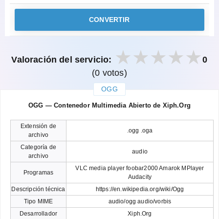
CONVERTIR
Valoración del servicio:
0
(0 votos)
OGG
закрыть
OGG — Contenedor Multimedia Abierto de Xiph.Org
Extensión de
.ogg .oga
archivo
Categoría de
audio
archivo
VLC media player foobar2000 Amarok MPlayer
Programas
Audacity
Descripción técnica
https://en.wikipedia.org/wiki/Ogg
Tipo MIME
audio/ogg audio/vorbis
Desarrollador
Xiph.Org