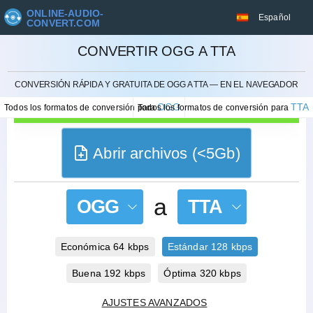
ONLINE-AUDIO-
Español
CONVERT.COM
CONVERTIR OGG A TTA
CANCELAR
CONVERSIÓN RÁPIDA Y GRATUITA DE OGG A TTA — EN EL NAVEGADOR
OGG
TTA
Todos los formatos de conversión para
Todos los formatos de conversión para
Abrir archivos (<5Gb)
a
OGG
TTA
Económica 64 kbps
Estándar 128 kbps
Buena 192 kbps
Óptima 320 kbps
AJUSTES AVANZADOS