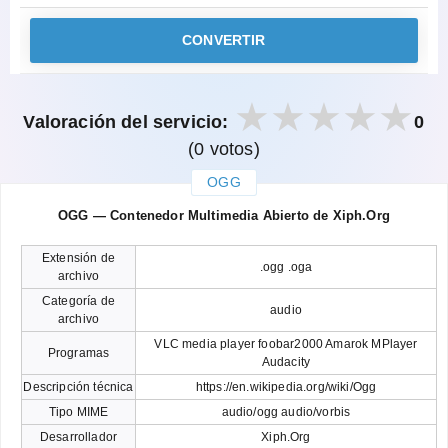
CONVERTIR
Valoración del servicio:
0
(0 votos)
OGG
закрыть
OGG — Contenedor Multimedia Abierto de Xiph.Org
Extensión de
.ogg .oga
archivo
Categoría de
audio
archivo
VLC media player foobar2000 Amarok MPlayer
Programas
Audacity
Descripción técnica
https://en.wikipedia.org/wiki/Ogg
Tipo MIME
audio/ogg audio/vorbis
Desarrollador
Xiph.Org