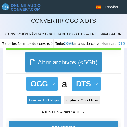
ONLINE-AUDIO-
Español
CONVERT.COM
CONVERTIR OGG A DTS
CANCELAR
CONVERSIÓN RÁPIDA Y GRATUITA DE OGG A DTS — EN EL NAVEGADOR
OGG
DTS
Todos los formatos de conversión para
Todos los formatos de conversión para
Abrir archivos (<5Gb)
a
OGG
DTS
Buena 160 kbps
Óptima 256 kbps
AJUSTES AVANZADOS