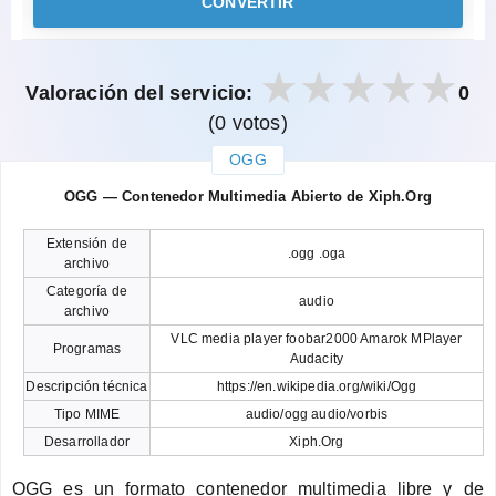
CONVERTIR
Valoración del servicio:
0
(0 votos)
OGG
закрыть
OGG — Contenedor Multimedia Abierto de Xiph.Org
Extensión de
.ogg .oga
archivo
Categoría de
audio
archivo
VLC media player foobar2000 Amarok MPlayer
Programas
Audacity
Descripción técnica
https://en.wikipedia.org/wiki/Ogg
Tipo MIME
audio/ogg audio/vorbis
Desarrollador
Xiph.Org
OGG es un formato contenedor multimedia libre y de